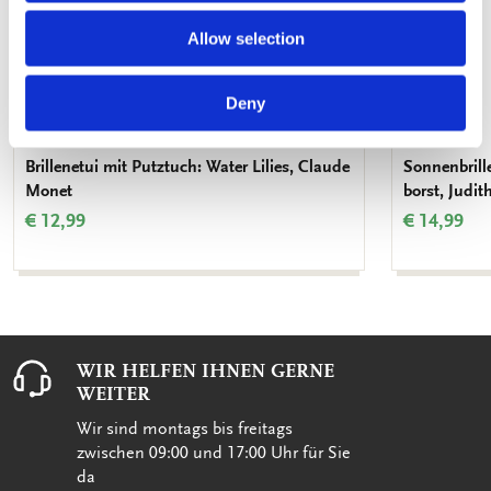
Allow selection
Deny
Brillenetui mit Putztuch: Water Lilies, Claude
Sonnenbrille
Monet
borst, Judi
€ 12,99
€ 14,99
WIR HELFEN IHNEN GERNE
WEITER
Wir sind montags bis freitags
zwischen 09:00 und 17:00 Uhr für Sie
da