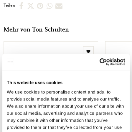
wie das Brillenetui. Die Mikrofaser sorgt für eine kratz- und
Per
Per
Per
Per
Per
Teilen
streifenfreie Reinigung von (Sonnen-)Brillen und
Facebook
X
Pinterest
WhatsApp
E-
Bildschirmen, ohne dass Reinigungsmittel verwendet werden
müssen. Brillenetui - Größe: 16 x 5,5 x 7,5 cm (BxHxT) -
teilen
teilen
teilen
teilen
Mail
Außenseite vollfarbig bedruckte Mikrofaser - Innenseite
Mehr von Ton Schulten
teilen
schwarze Mikrofaser Brillentuch - Größe: 18 x 15 cm - Einseitig
bedruckte Mikrofaser - Maschinenwaschbar bei 60°Celsius,
natürlich trocknend
Zur
Wunschliste
hinzufügen
This website uses cookies
We use cookies to personalise content and ads, to
provide social media features and to analyse our traffic.
We also share information about your use of our site with
our social media, advertising and analytics partners who
may combine it with other information that you’ve
provided to them or that they’ve collected from your use