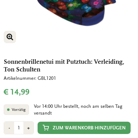
BILD VERGRÖSSERN
Sonnenbrillenetui mit Putztuch: Verleiding,
Ton Schulten
Artikelnummer: GBL1201
€ 14,99
Vor 14:00 Uhr bestellt, noch am selben Tag
Vorrätig
versandt
Anzahl
Min
Plus
ZUM WARENKORB HINZUFÜGEN
-
+
1
1