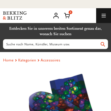
Zurück
zum
0
Inhalt
Bekking
Warenkorb
Men
&
Benutzerkonto
Blitz
Entdecken Sie in unserem breiten Sortiment genau das,
Uitgevers
wonach Sie suchen
B.V.
Suchen
Such
Home
Kategorien
Accessoires