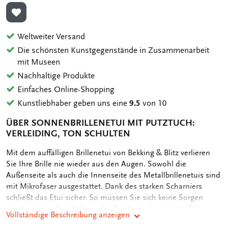
ZUR WUNSCHLISTE HINZUFÜGEN
Weltweiter Versand
Die schönsten Kunstgegenstände in Zusammenarbeit
mit Museen
Nachhaltige Produkte
Einfaches Online-Shopping
Kunstliebhaber geben uns eine
9.5
von 10
ÜBER SONNENBRILLENETUI MIT PUTZTUCH:
VERLEIDING, TON SCHULTEN
OMSCHRIJVING
Mit dem auffälligen Brillenetui von Bekking & Blitz verlieren
Sie Ihre Brille nie wieder aus den Augen. Sowohl die
Außenseite als auch die Innenseite des Metallbrillenetuis sind
mit Mikrofaser ausgestattet. Dank des starken Scharniers
schließt das Etui sicher. So müssen Sie sich keine Sorgen
machen, dass Ihre Brille in der Tasche verloren geht. Das
Vollständige Beschreibung anzeigen
mitgelieferte Mikrofaser-Brillentuch hat den gleichen Aufdruck