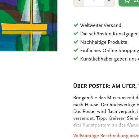
Min
Plus
Z
-
+
1
1
Weltweiter Versand
Die schönsten Kunstgegen
Nachhaltige Produkte
Einfaches Online-Shoppin
Kunstliebhaber geben uns 
ÜBER POSTER: AM UFER,
OMSCHRIJVING
Bringen Sie das Museum mit d
nach Hause. Der hochwertige Vo
Das Poster wird flach verpackt
versendet. Tipp: Kreieren Sie e
drei Kunstpostern an der Wand.
einzurahmen, verwenden Sie Ra
Vollständige Beschreibung anz
wahren. - Abmessungen 30 x 40 