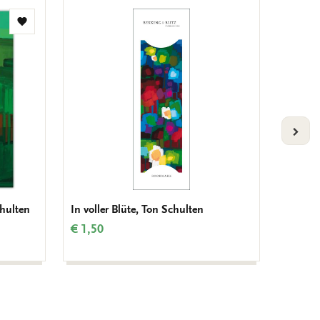
Zur
Wunschliste
hinzufügen
VOLG
chulten
In voller Blüte, Ton Schulten
Brillen
Flowers
€ 1,50
€ 12,9