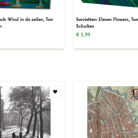
ck: Wind in de zeilen, Ton
Servietten: Eleven Flowers, To
n
Schulten
€ 3,99
Zur
Wunschliste
hinzufügen