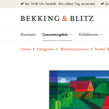
Zurück
Vor 14:00 Uhr bestellt - Am selben Tag versendet
Zah
zum
Inhalt
Bekking
&
Blitz
Uitgevers
(current)
Startseite
Gesamtangebot
Kollektionen
B.V.
Home
Kategorien
Wohnaccessoires
Poster: 