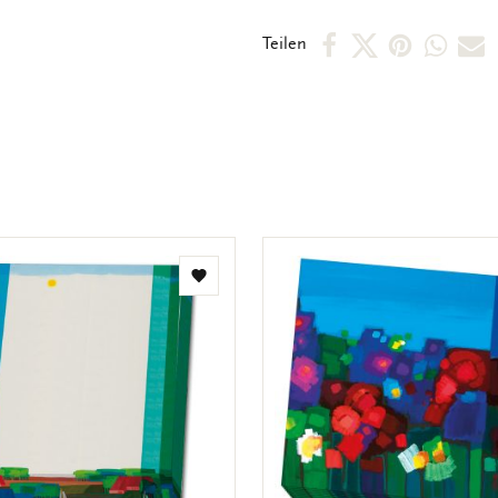
laminiert Über den Künstler To
Per
Per
Per
Per
P
Teilen
die Form. Die Emotion und Erfa
vielleicht: die Welt nach Ton S
Facebook
X
Pintere
Wha
E
Emotionen und Zauber. Nieman
teilen
teilen
teilen
teile
M
beeindruckenden Arbeit von To
Ootmarsum. Sein mittlerweile w
t
Formen, Farben und himmlisch
und manchmal sogar hypnotisch
Komposition, dass sich nieman
entziehen kann. Ton Schulten
Schönheit. Schulten arbeitet 
Zur
„Museum Ton Schulten“ befindet
Wunschliste
hinzufügen