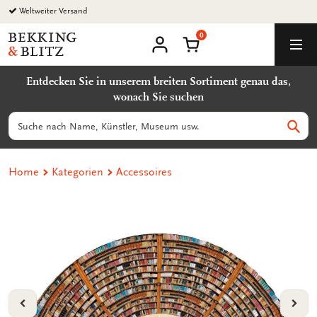
Zurück
Weltweiter Versand
zum
0
Inhalt
Bekking
Warenkorb
Men
&
Benutzerkonto
Blitz
Entdecken Sie in unserem breiten Sortiment genau das,
Uitgevers
wonach Sie suchen
B.V.
Suchen
Such
Home
Kategorien
Accessoires
VORIGE
VOL