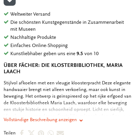
ZUR WUNSCHLISTE HINZUFÜGEN
Weltweiter Versand
Die schönsten Kunstgegenstände in Zusammenarbeit
mit Museen
Nachhaltige Produkte
Einfaches Online-Shopping
Kunstliebhaber geben uns eine
9.5
von 10
ÜBER FÄCHER: DIE KLOSTERBIBLIOTHEK, MARIA
LAACH
OMSCHRIJVING
Stijlvol afkoelen met een vleugje kloosterpracht Deze elegante
handwaaier brengt niet alleen verkoeling, maar ook kunst in
beweging. Het ontwerp is geïnspireerd op het rijke erfgoed van
de Kloosterbibliotheek Maria Laach, waardoor elke beweging
een stukje historie en schoonheid oproept. Licht en sierlijk,
ideaal voor warme dagen, feestelijke gelegenheden of gewoon
Vollständige Beschreibung anzeigen
als verfijnd accessoire. Dankzij het kunstzinnige dessin is deze
waaier niet alleen functioneel, maar ook een klein kunstwerk
Per
Per
Per
Per
Per
Teilen