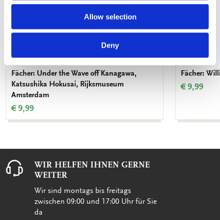
Allow selection
Deny
Fächer: Under the Wave off Kanagawa,
Fächer: Wil
Katsushika Hokusai, Rijksmuseum
€ 9,99
Amsterdam
€ 9,99
WIR HELFEN IHNEN GERNE
WEITER
Wir sind montags bis freitags
zwischen 09:00 und 17:00 Uhr für Sie
da