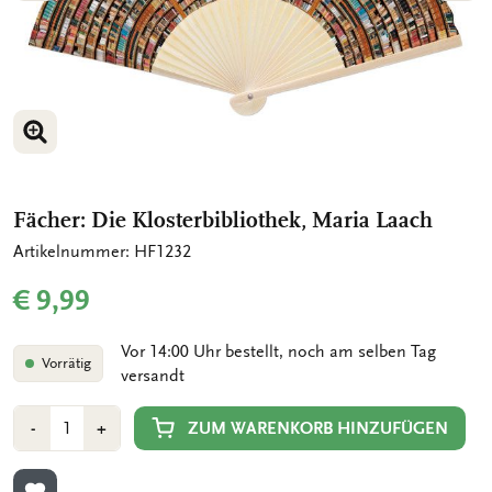
BILD VERGRÖSSERN
BILD VERGRÖSSERN
Fächer: Die Klosterbibliothek, Maria Laach
Artikelnummer: HF1232
€ 9,99
Vor 14:00 Uhr bestellt, noch am selben Tag
Vorrätig
versandt
Anzahl
Min
Plus
ZUM WARENKORB HINZUFÜGEN
-
+
1
1