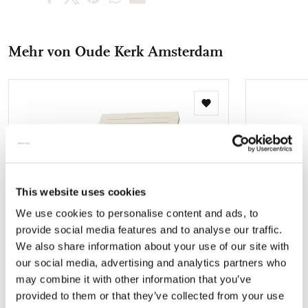
om bij je te dragen. Een unieke combinatie van elegantie en
Facebook
X
Pinterest
WhatsApp
E-
traditie – praktisch, stijlvol en bijzonder geschikt als cadeau.
teilen
teilen
teilen
teilen
Mail
Mehr von Oude Kerk Amsterdam
teilen
Zur
Wunschliste
hinzufügen
This website uses cookies
We use cookies to personalise content and ads, to
provide social media features and to analyse our traffic.
We also share information about your use of our site with
our social media, advertising and analytics partners who
may combine it with other information that you’ve
provided to them or that they’ve collected from your use