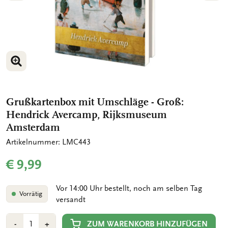
BILD VERGRÖSSERN
BILD VERGRÖSSERN
Grußkartenbox mit Umschläge - Groß:
Hendrick Avercamp, Rijksmuseum
Amsterdam
Artikelnummer: LMC443
€ 9,99
Vor 14:00 Uhr bestellt, noch am selben Tag
Vorrätig
versandt
Anzahl
Min
Plus
ZUM WARENKORB HINZUFÜGEN
-
+