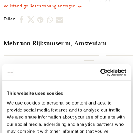
verstaut in einem attraktiven Kartenmäppchen. Auf der
Vollständige Beschreibung anzeigen
Rückseite des Mäppchens sind die verschiedenen Motive
abgebildet. So können Sie schnell das Motiv, welches Sie
Per
Per
Per
Per
Per
Teilen
suchen, finden. Die Innenseite der Karten sind unbedruckt,
Facebook
X
Pinterest
WhatsApp
E-
sodass Sie genügend Raum für Ihre persönlichen Botschaften
vorfinden.
teilen
teilen
teilen
teilen
Mail
Mehr von Rijksmuseum, Amsterdam
teilen
Zur
Wunschliste
hinzufügen
This website uses cookies
We use cookies to personalise content and ads, to
provide social media features and to analyse our traffic.
We also share information about your use of our site with
our social media, advertising and analytics partners who
may combine it with other information that you’ve