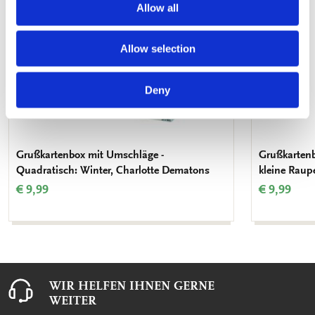
Allow all
Allow selection
Deny
Grußkartenbox mit Umschläge -
Grußkartenb
Quadratisch: Winter, Charlotte Dematons
kleine Raup
€ 9,99
€ 9,99
WIR HELFEN IHNEN GERNE
WEITER