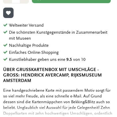
1
1
ZUR WUNSCHLISTE HINZUFÜGEN
Weltweiter Versand
Die schönsten Kunstgegenstände in Zusammenarbeit
mit Museen
Nachhaltige Produkte
Einfaches Online-Shopping
Kunstliebhaber geben uns eine
9.5
von 10
ÜBER GRUSSKARTENBOX MIT UMSCHLÄGE - G
ROSS: HENDRICK AVERCAMP, RIJKSMUSEUM AM
STERDAM
OMSCHRIJVING
Eine handgeschriebene Karte mit passendem Motiv sorgt für
so viel mehr Freude, als eine schnelle e-Mail. Auf Grund
dessen sind die Kartenmäppchen von Bekking&Blitz auch so
beliebt. Unglaublich viel Auswahl für jede Gelegenheit! Zehn
Doppelkarten mit zehn hochwertigen Umschlägen, ordentlich