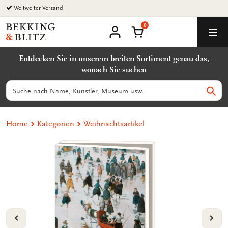
Zurück
Weltweiter Versand
zum
0
Inhalt
Bekking
Warenkorb
Men
&
Benutzerkonto
Blitz
Entdecken Sie in unserem breiten Sortiment genau das,
Uitgevers
wonach Sie suchen
B.V.
Suchen
Such
Home
Kategorien
Weihnachtsartikel
VORIGE
VOL