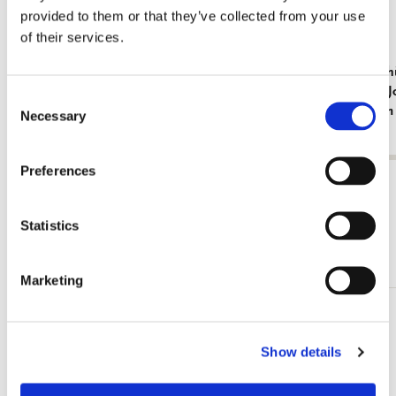
provided to them or that they’ve collected from your use
of their services.
Geschenkpapier: Art Collage, Joelle
Dokumenthü
Wehkamp, Rijksmuseum Amsterdam
Milkmaid, 
Consent
Amsterdam
€ 16,99
Necessary
Selection
€ 3,50
Preferences
Alle anzeigen von Rijksmuseum, Amsterdam
Statistics
Andere Kunden haben sich auch angesehen
Marketing
Zur
Wunschliste
Show details
hinzufügen