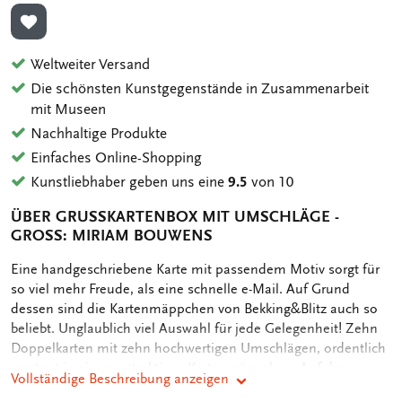
ZUR WUNSCHLISTE HINZUFÜGEN
Weltweiter Versand
Die schönsten Kunstgegenstände in Zusammenarbeit
mit Museen
Nachhaltige Produkte
Einfaches Online-Shopping
Kunstliebhaber geben uns eine
9.5
von 10
ÜBER GRUSSKARTENBOX MIT UMSCHLÄGE - G
ROSS: MIRIAM BOUWENS
OMSCHRIJVING
Eine handgeschriebene Karte mit passendem Motiv sorgt für
so viel mehr Freude, als eine schnelle e-Mail. Auf Grund
dessen sind die Kartenmäppchen von Bekking&Blitz auch so
beliebt. Unglaublich viel Auswahl für jede Gelegenheit! Zehn
Doppelkarten mit zehn hochwertigen Umschlägen, ordentlich
verstaut in einem attraktiven Kartenmäppchen. Auf der
Vollständige Beschreibung anzeigen
Rückseite des Mäppchens sind die verschiedenen Motive