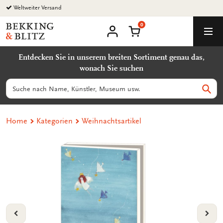
Zurück
Weltweiter Versand
zum
0
Inhalt
Bekking
Warenkorb
Men
&
Benutzerkonto
Blitz
Entdecken Sie in unserem breiten Sortiment genau das,
Uitgevers
wonach Sie suchen
B.V.
Suchen
Such
Home
Kategorien
Weihnachtsartikel
VORIGE
VOL