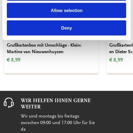
Allow selection
Deny
Grußkartenbox mit Umschläge - Klein:
Grußkartenb
Martine van Nieuwenhuyzen
en Dieter S
€ 8,99
€ 8,99
WIR HELFEN IHNEN GERNE
WEITER
Wir sind montags bis freitags
zwischen 09:00 und 17:00 Uhr für Sie
da