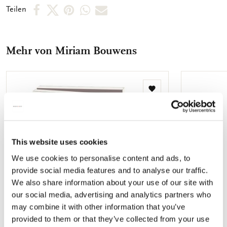
abgebildet. So können Sie schnell das Motiv, welches Sie
Per
Per
Per
Per
Per
Teilen
suchen, finden. Die Innenseite der Karten sind unbedruckt,
Facebook
X
Pinterest
WhatsApp
E-
sodass Sie genügend Raum für Ihre persönlichen Botschaften
vorfinden.
teilen
teilen
teilen
teilen
Mail
Mehr von Miriam Bouwens
teilen
Zur
Wunschliste
hinzufügen
This website uses cookies
We use cookies to personalise content and ads, to
provide social media features and to analyse our traffic.
We also share information about your use of our site with
our social media, advertising and analytics partners who
may combine it with other information that you’ve
provided to them or that they’ve collected from your use