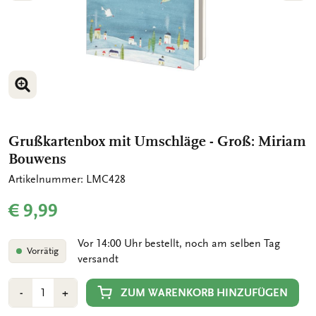
BILD VERGRÖSSERN
BILD VERGRÖSSERN
Grußkartenbox mit Umschläge - Groß: Miriam
Bouwens
Artikelnummer: LMC428
€ 9,99
Vor 14:00 Uhr bestellt, noch am selben Tag
Vorrätig
versandt
Anzahl
Min
Plus
ZUM WARENKORB HINZUFÜGEN
-
+
1
1