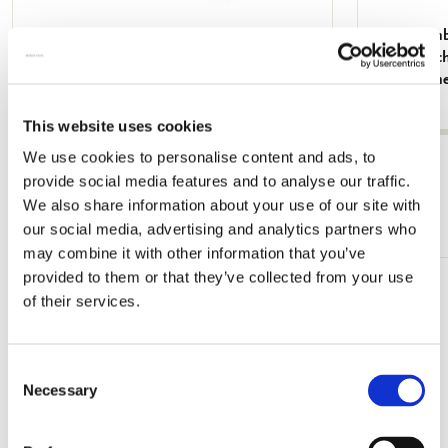
Grußkartenbox mit Umschläge - Groß:
Grußkartenb
Beautiful Flowers, Ingrid Smuling
Quadratisc
White Cran
€ 9,99
€ 9,99
This website uses cookies
We use cookies to personalise content and ads, to
Alle anzeigen von Kartensets
provide social media features and to analyse our traffic.
We also share information about your use of our site with
Mehr von Große Kartensets
our social media, advertising and analytics partners who
may combine it with other information that you’ve
provided to them or that they’ve collected from your use
Zur
of their services.
Wunschliste
hinzufügen
Consent
Necessary
Selection