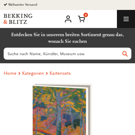
Zurück
Weltweiter Versand
zum
0
Inhalt
Bekking
Warenkorb
Men
&
Benutzerkonto
Blitz
Entdecken Sie in unserem breiten Sortiment genau das,
Uitgevers
wonach Sie suchen
B.V.
Suchen
Such
Home
Kategorien
Kartensets