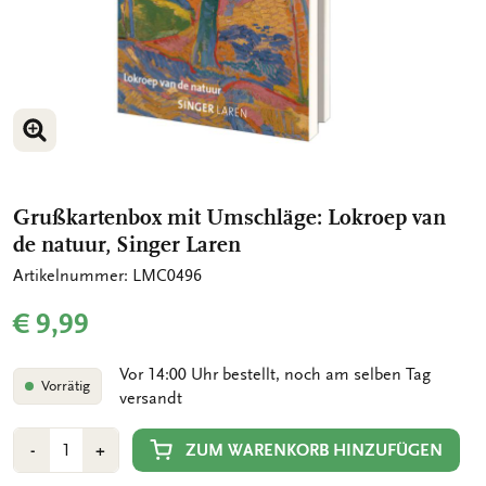
BILD VERGRÖSSERN
Grußkartenbox mit Umschläge: Lokroep van
de natuur, Singer Laren
Artikelnummer: LMC0496
€ 9,99
Vor 14:00 Uhr bestellt, noch am selben Tag
Vorrätig
versandt
Anzahl
Min
Plus
ZUM WARENKORB HINZUFÜGEN
-
+
1
1