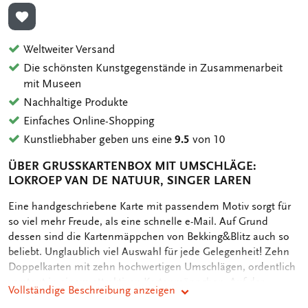
ZUR WUNSCHLISTE HINZUFÜGEN
Weltweiter Versand
Die schönsten Kunstgegenstände in Zusammenarbeit
mit Museen
Nachhaltige Produkte
Einfaches Online-Shopping
Kunstliebhaber geben uns eine
9.5
von 10
ÜBER GRUSSKARTENBOX MIT UMSCHLÄGE: L
OKROEP VAN DE NATUUR, SINGER LAREN
OMSCHRIJVING
Eine handgeschriebene Karte mit passendem Motiv sorgt für
so viel mehr Freude, als eine schnelle e-Mail. Auf Grund
dessen sind die Kartenmäppchen von Bekking&Blitz auch so
beliebt. Unglaublich viel Auswahl für jede Gelegenheit! Zehn
Doppelkarten mit zehn hochwertigen Umschlägen, ordentlich
verstaut in einem attraktiven Kartenmäppchen. Auf der
Vollständige Beschreibung anzeigen
Rückseite des Mäppchens sind die verschiedenen Motive