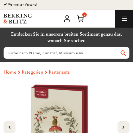
Zurück
Weltweiter Versand
zum
0
Inhalt
Bekking
Warenkorb
Men
&
Benutzerkonto
Blitz
Entdecken Sie in unserem breiten Sortiment genau das,
Uitgevers
wonach Sie suchen
B.V.
Suchen
Such
Home
Kategorien
Kartensets
VORIGE
VOL