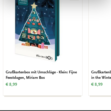
Wunschliste
hinzufügen
Grußkartenbox mit Umschläge - Klein: Fijne
Grußkartenb
Feestdagen, Miriam Bos
in the Wint
€ 8,99
€ 8,99