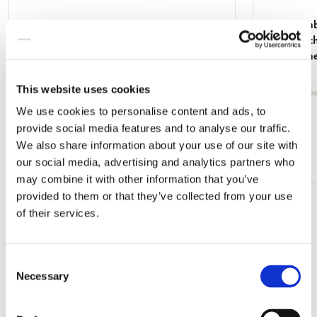
Grußkartenbox mit Umschläge - Groß:
Grußkartenb
Beautiful Flowers, Ingrid Smuling
Quadratisc
White Cran
€ 9,99
€ 9,99
This website uses cookies
We use cookies to personalise content and ads, to
Alle anzeigen von Kartensets
provide social media features and to analyse our traffic.
We also share information about your use of our site with
Mehr von Kleine Kartensets
our social media, advertising and analytics partners who
may combine it with other information that you’ve
provided to them or that they’ve collected from your use
Zur
of their services.
Wunschliste
hinzufügen
Consent
Necessary
Selection