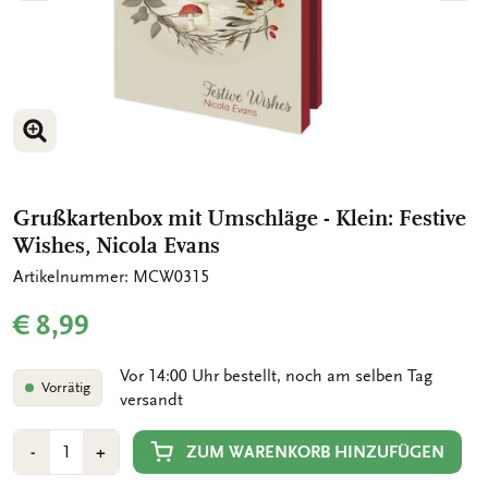
BILD VERGRÖSSERN
BILD VERGRÖSSERN
Grußkartenbox mit Umschläge - Klein: Festive
Wishes, Nicola Evans
Artikelnummer: MCW0315
€ 8,99
Vor 14:00 Uhr bestellt, noch am selben Tag
Vorrätig
versandt
Anzahl
Min
Plus
ZUM WARENKORB HINZUFÜGEN
-
+
1
1