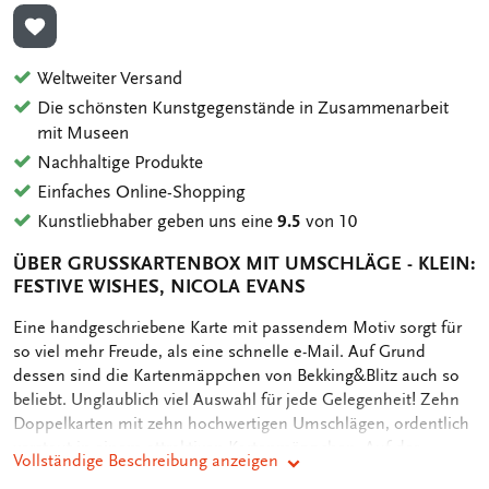
ZUR WUNSCHLISTE HINZUFÜGEN
Weltweiter Versand
Die schönsten Kunstgegenstände in Zusammenarbeit
mit Museen
Nachhaltige Produkte
Einfaches Online-Shopping
Kunstliebhaber geben uns eine
9.5
von 10
ÜBER GRUSSKARTENBOX MIT UMSCHLÄGE - KLEIN: F
ESTIVE WISHES, NICOLA EVANS
OMSCHRIJVING
Eine handgeschriebene Karte mit passendem Motiv sorgt für
so viel mehr Freude, als eine schnelle e-Mail. Auf Grund
dessen sind die Kartenmäppchen von Bekking&Blitz auch so
beliebt. Unglaublich viel Auswahl für jede Gelegenheit! Zehn
Doppelkarten mit zehn hochwertigen Umschlägen, ordentlich
verstaut in einem attraktiven Kartenmäppchen. Auf der
Vollständige Beschreibung anzeigen
Rückseite des Mäppchens sind die verschiedenen Motive