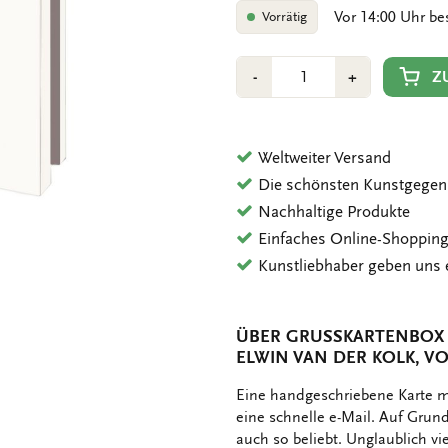
Vor 14:00 Uhr be
Vorrätig
Anzahl
Min
Plus
Z
-
+
1
1
Weltweiter Versand
Die schönsten Kunstgegen
Nachhaltige Produkte
Einfaches Online-Shoppin
Kunstliebhaber geben uns 
ÜBER GRUSSKARTENBOX MI
LWIN VAN DER KOLK, V
OMSCHRIJVING
Eine handgeschriebene Karte mi
eine schnelle e-Mail. Auf Gru
auch so beliebt. Unglaublich v