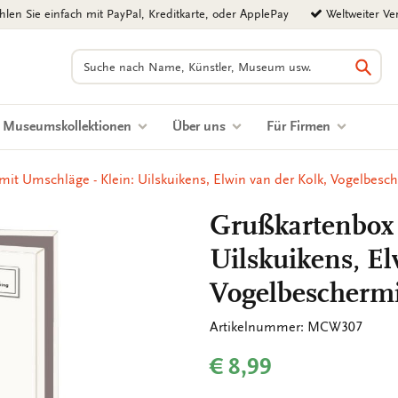
len Sie einfach mit PayPal, Kreditkarte, oder ApplePay
Weltweiter Ve
Suchen
Such
Museumskollektionen
Über uns
Für Firmen
it Umschläge - Klein: Uilskuikens, Elwin van der Kolk, Vogelbesc
Grußkartenbox 
Uilskuikens, El
Vogelbescherm
Artikelnummer: MCW307
€ 8,99