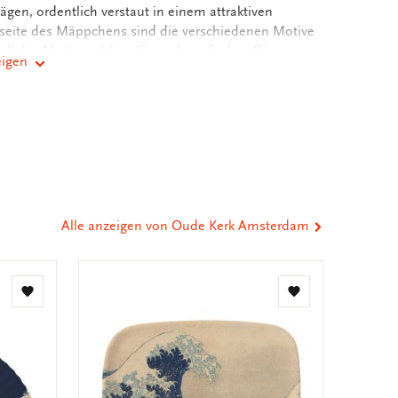
en, ordentlich verstaut in einem attraktiven
seite des Mäppchens sind die verschiedenen Motive
ell das Motiv, welches Sie suchen, finden. Die
eigen
bedruckt, sodass Sie genügend Raum für Ihre
nden.
er
st
tsApp
-
n
ail
eilen
Alle anzeigen von Oude Kerk Amsterdam
Zur
Zur
Wunschliste
Wunschliste
hinzufügen
hinzufügen