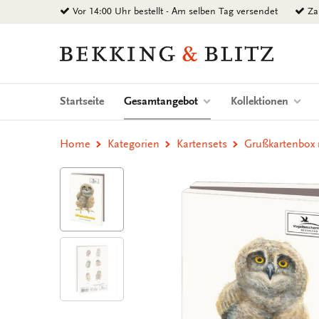
Zurück
Vor 14:00 Uhr bestellt - Am selben Tag versendet
Zah
zum
Inhalt
Bekking
&
Blitz
Uitgevers
(current)
Startseite
Gesamtangebot
Kollektionen
B.V.
Home
Kategorien
Kartensets
Grußkartenbox m