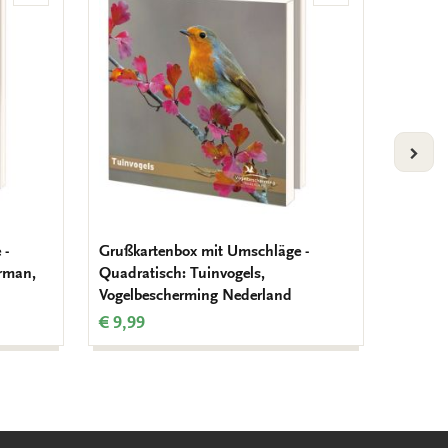
Wunschliste
Wunschliste
hinzufügen
hinzufügen
VOLG
 -
Grußkartenbox mit Umschläge -
Grußkar
erman,
Quadratisch: Tuinvogels,
Kuikens
Vogelbescherming Nederland
Vogelb
€ 9,99
€ 8,99