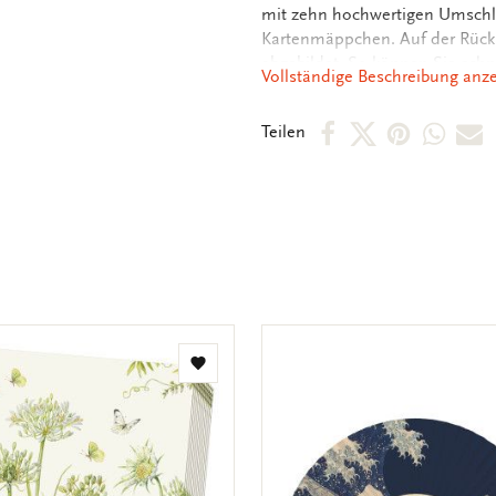
mit zehn hochwertigen Umschläg
Kartenmäppchen. Auf der Rück
abgebildet. So können Sie schn
Vollständige Beschreibung anz
Innenseite der Karten sind un
persönlichen Botschaften vorfi
Per
Per
Per
Per
P
Teilen
Facebook
X
Pintere
Wha
E
teilen
teilen
teilen
teile
M
t
Zur
Wunschliste
hinzufügen