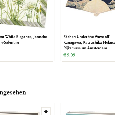
ten: White Elegance, Janneke
Fächer: Under the Wave off
n-Salentijn
Kanagawa, Katsushika Hokusa
Rijksmuseum Amsterdam
€ 9,99
angesehen
Zur