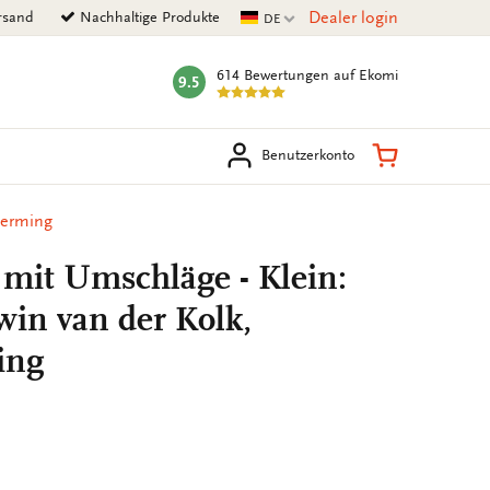
Aktuelle Sprache
Dealer login
rsand
Nachhaltige Produkte
DE
614 Bewertungen
auf Ekomi
9.5
mark:
en
Warenkorb
Benutzerkonto
herming
mit Umschläge - Klein:
win van der Kolk,
ing