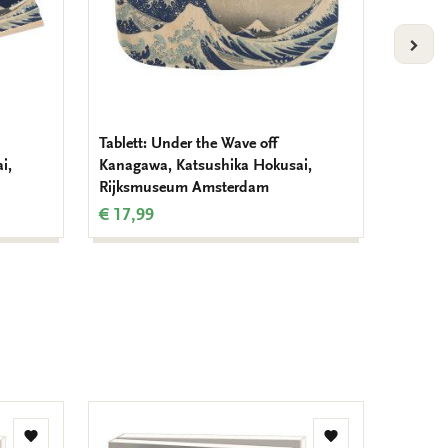
VOLG
Tablett: Under the Wave off
Grußkar
i,
Kanagawa, Katsushika Hokusai,
Maria 
Rijksmuseum Amsterdam
€ 8,99
€ 17,99
Zur
Zur