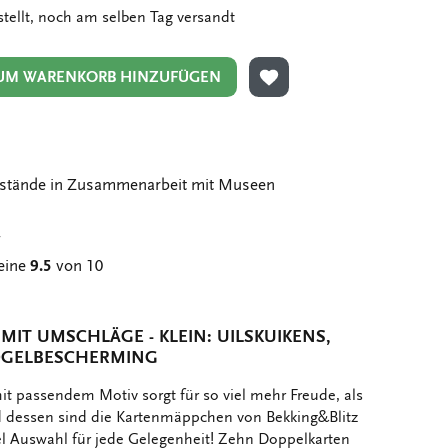
stellt, noch am selben Tag versandt
UM WARENKORB HINZUFÜGEN
ZUR WUNSCHLISTE HIN
stände in Zusammenarbeit mit Museen
g
eine
9.5
von 10
T UMSCHLÄGE - KLEIN: UILSKUIKENS, E
OGELBESCHERMING
t passendem Motiv sorgt für so viel mehr Freude, als
nd dessen sind die Kartenmäppchen von Bekking&Blitz
iel Auswahl für jede Gelegenheit! Zehn Doppelkarten