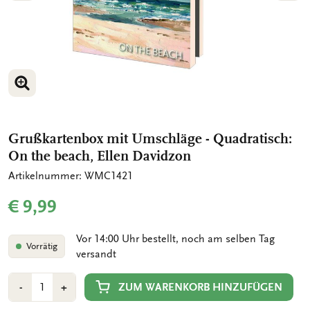
BILD VERGRÖSSERN
BILD VERGRÖSSERN
Grußkartenbox mit Umschläge - Quadratisch:
On the beach, Ellen Davidzon
Artikelnummer: WMC1421
€ 9,99
Vor 14:00 Uhr bestellt, noch am selben Tag
Vorrätig
versandt
Anzahl
Min
Plus
ZUM WARENKORB HINZUFÜGEN
-
+
1
1