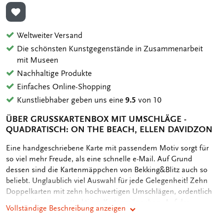
ZUR WUNSCHLISTE HINZUFÜGEN
Weltweiter Versand
Die schönsten Kunstgegenstände in Zusammenarbeit
mit Museen
Nachhaltige Produkte
Einfaches Online-Shopping
Kunstliebhaber geben uns eine
9.5
von 10
ÜBER GRUSSKARTENBOX MIT UMSCHLÄGE - Q
UADRATISCH: ON THE BEACH, ELLEN DAVIDZON
OMSCHRIJVING
Eine handgeschriebene Karte mit passendem Motiv sorgt für
so viel mehr Freude, als eine schnelle e-Mail. Auf Grund
dessen sind die Kartenmäppchen von Bekking&Blitz auch so
beliebt. Unglaublich viel Auswahl für jede Gelegenheit! Zehn
Doppelkarten mit zehn hochwertigen Umschlägen, ordentlich
verstaut in einem attraktiven Kartenmäppchen. Auf der
Vollständige Beschreibung anzeigen
Rückseite des Mäppchens sind die verschiedenen Motive