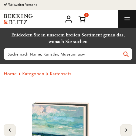
Zurück
Weltweiter Versand
zum
0
Inhalt
Bekking
Warenkorb
Men
&
Benutzerkonto
Blitz
Entdecken Sie in unserem breiten Sortiment genau das,
Uitgevers
wonach Sie suchen
B.V.
Suchen
Such
Home
Kategorien
Kartensets
VORIGE
VOL