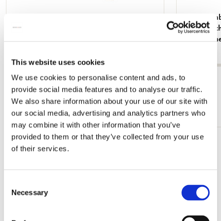
Grußkartenbox mit Umschläge - Groß:
Grußkartenb
Beautiful Flowers, Ingrid Smuling
Quadratisc
White Cran
€ 9,99
€ 9,99
This website uses cookies
We use cookies to personalise content and ads, to
Alle anzeigen von Kartensets
provide social media features and to analyse our traffic.
We also share information about your use of our site with
Mehr von Quadratische Kartensets
our social media, advertising and analytics partners who
may combine it with other information that you’ve
provided to them or that they’ve collected from your use
Zur
of their services.
Wunschliste
hinzufügen
Consent
Necessary
Selection