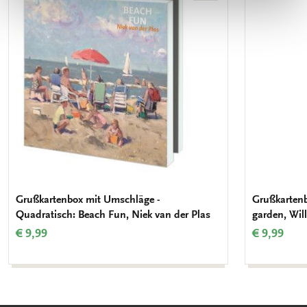
Wunschliste
hinzufügen
Grußkartenbox mit Umschläge -
Grußkartenb
Quadratisch: Beach Fun, Niek van der Plas
garden, Wil
€ 9,99
€ 9,99