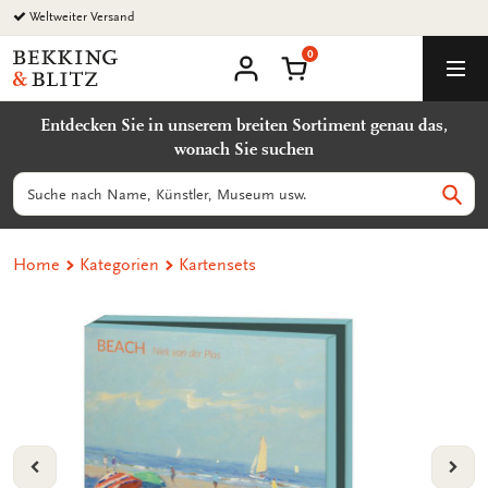
Zurück
Weltweiter Versand
zum
0
Inhalt
Bekking
Warenkorb
Men
&
Benutzerkonto
Blitz
Entdecken Sie in unserem breiten Sortiment genau das,
Uitgevers
wonach Sie suchen
B.V.
Suchen
Such
Home
Kategorien
Kartensets
VORIGE
VOL