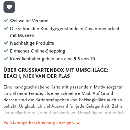
ZUR WUNSCHLISTE HINZUFÜGEN
Weltweiter Versand
Die schönsten Kunstgegenstände in Zusammenarbeit
mit Museen
Nachhaltige Produkte
Einfaches Online-Shopping
Kunstliebhaber geben uns eine
9.5
von 10
ÜBER GRUSSKARTENBOX MIT UMSCHLÄGE: B
EACH, NIEK VAN DER PLAS
OMSCHRIJVING
Eine handgeschriebene Karte mit passendem Motiv sorgt für
so viel mehr Freude, als eine schnelle e-Mail. Auf Grund
dessen sind die Kartenmäppchen von Bekking&Blitz auch so
beliebt. Unglaublich viel Auswahl für jede Gelegenheit! Zehn
Doppelkarten mit zehn hochwertigen Umschlägen, ordentlich
verstaut in einem attraktiven Kartenmäppchen. Auf der
Vollständige Beschreibung anzeigen
Rückseite des Mäppchens sind die verschiedenen Motive