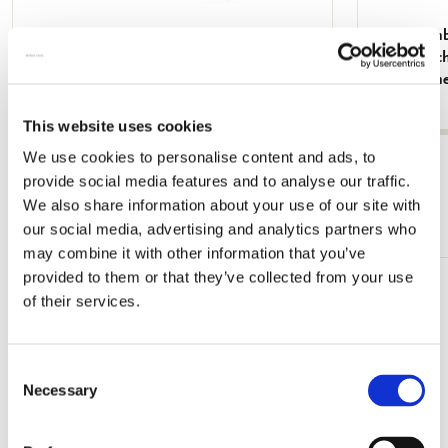
Grußkartenbox mit Umschläge - Groß:
Grußkartenb
Beautiful Flowers, Ingrid Smuling
Quadratisc
White Cran
€ 9,99
€ 9,99
This website uses cookies
We use cookies to personalise content and ads, to
Alle anzeigen von Kartensets
provide social media features and to analyse our traffic.
We also share information about your use of our site with
Mehr von Quadratische Kartensets
our social media, advertising and analytics partners who
may combine it with other information that you’ve
provided to them or that they’ve collected from your use
Zur
of their services.
Wunschliste
hinzufügen
Consent
Necessary
Selection