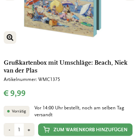
BILD VERGRÖSSERN
BILD VERGRÖSSERN
Grußkartenbox mit Umschläge: Beach, Niek
van der Plas
Artikelnummer: WMC1375
€ 9,99
Vor 14:00 Uhr bestellt, noch am selben Tag
Vorrätig
versandt
Anzahl
Min
Plus
ZUM WARENKORB HINZUFÜGEN
-
+
1
1