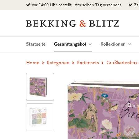
Zurück
Vor 14:00 Uhr bestellt - Am selben Tag versendet
Zah
zum
Inhalt
Bekking
&
Blitz
Uitgevers
(current)
Startseite
Gesamtangebot
Kollektionen
B.V.
Home
Kategorien
Kartensets
Grußkartenbox m