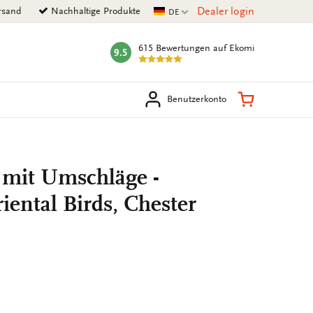
Aktuelle Sprache
Dealer login
rsand
Nachhaltige Produkte
DE
615 Bewertungen
auf Ekomi
9.5
mark:
en
Warenkorb
Benutzerkonto
 mit Umschläge -
iental Birds, Chester