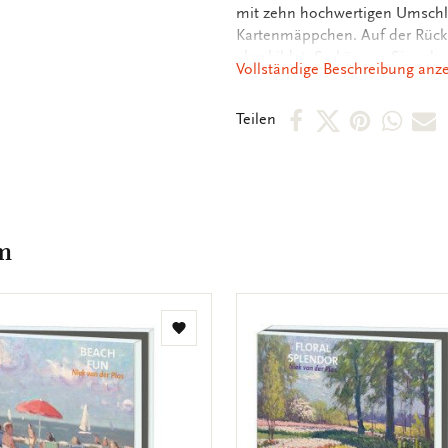
mit zehn hochwertigen Umschläg
Kartenmäppchen. Auf der Rück
abgebildet. So können Sie schn
Vollständige Beschreibung anz
Innenseite der Karten sind un
persönlichen Botschaften vorfi
Per
Per
Per
Per
P
Teilen
Facebook
X
Pintere
Wha
E
teilen
teilen
teilen
teile
M
t
m
Zur
Wunschliste
hinzufügen