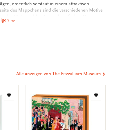
en, ordentlich verstaut in einem attraktiven
seite des Mäppchens sind die verschiedenen Motive
ell das Motiv, welches Sie suchen, finden. Die
eigen
bedruckt, sodass Sie genügend Raum für Ihre
nden.
er
st
tsApp
-
n
ail
eilen
Alle anzeigen von The Fitzwilliam Museum
Zur
Zur
Wunschliste
Wunschliste
hinzufügen
hinzufügen