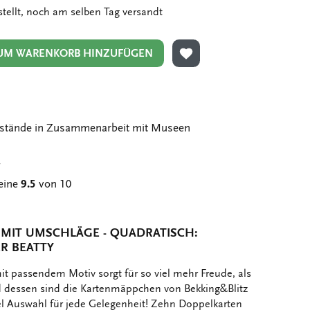
stellt, noch am selben Tag versandt
UM WARENKORB HINZUFÜGEN
ZUR WUNSCHLISTE HIN
stände in Zusammenarbeit mit Museen
g
eine
9.5
von 10
IT UMSCHLÄGE - QUADRATISCH: O
R BEATTY
t passendem Motiv sorgt für so viel mehr Freude, als
nd dessen sind die Kartenmäppchen von Bekking&Blitz
iel Auswahl für jede Gelegenheit! Zehn Doppelkarten