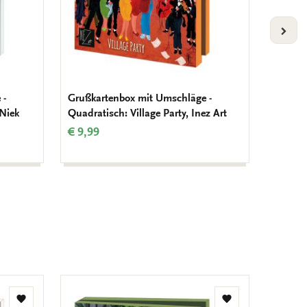
VOLG
 -
Grußkartenbox mit Umschläge -
Grußka
 Niek
Quadratisch: Village Party, Inez Art
Quadra
Burg
€ 9,99
€ 9,99
Zur
Zur