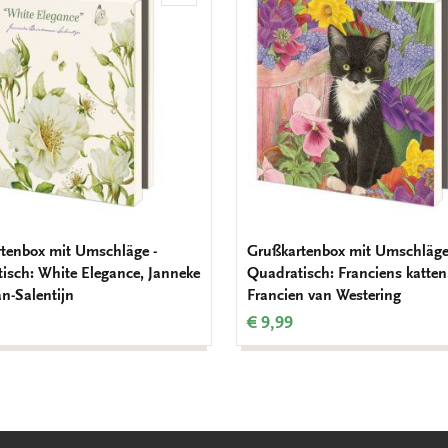
Wunschliste
hinzufügen
tenbox mit Umschläge -
Grußkartenbox mit Umschläge
isch: White Elegance, Janneke
Quadratisch: Franciens katten
n-Salentijn
Francien van Westering
€ 9,99