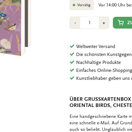
Vor 14:00 Uhr be
Vorrätig
Anzahl
Min
Plus
Z
-
+
1
1
Weltweiter Versand
Die schönsten Kunstgegen
Nachhaltige Produkte
Einfaches Online-Shoppin
Kunstliebhaber geben uns 
ÜBER GRUSSKARTENBOX M
RIENTAL BIRDS, CHESTE
OMSCHRIJVING
Eine handgeschriebene Karte mi
eine schnelle e-Mail. Auf Gru
auch so beliebt. Unglaublich v