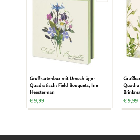
Wunschliste
hinzufügen
Grußkartenbox mit Umschläge -
Grußkar
Quadratisch: Field Bouquets, Ine
Quadrat
Heesterman
Brinkma
€ 9,99
€ 9,99