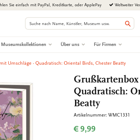
len Sie einfach mit PayPal, Kreditkarte, oder ApplePay
Weltweiter Ve
Suchen
Such
Museumskollektionen
Über uns
Für Firmen
it Umschläge - Quadratisch: Oriental Birds, Chester Beatty
Grußkartenbox
Quadratisch: Or
Beatty
Artikelnummer: WMC1331
€ 9,99