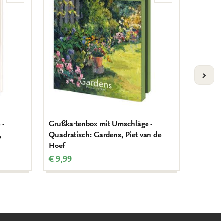
Wunschliste
Wunschliste
hinzufügen
hinzufügen
VOLG
 -
Grußkartenbox mit Umschläge -
Grußka
,
Quadratisch: Gardens, Piet van de
Quadrat
Hoef
Campbe
€ 9,99
€ 9,99