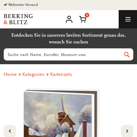
Zurück
Weltweiter Versand
zum
0
Inhalt
Bekking
Warenkorb
Men
&
Benutzerkonto
Blitz
Entdecken Sie in unserem breiten Sortiment genau das,
Uitgevers
wonach Sie suchen
B.V.
Suchen
Such
Home
Kategorien
Kartensets
VORIGE
VOL