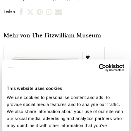
Rückseite des Mäppchens sind die verschiedenen Motive
abgebildet. So können Sie schnell das Motiv, welches Sie
Per
Per
Per
Per
Per
Teilen
suchen, finden. Die Innenseite der Karten sind unbedruckt,
Facebook
X
Pinterest
WhatsApp
E-
sodass Sie genügend Raum für Ihre persönlichen Botschaften
vorfinden.
teilen
teilen
teilen
teilen
Mail
Mehr von The Fitzwilliam Museum
teilen
Zur
Wunschliste
hinzufügen
This website uses cookies
We use cookies to personalise content and ads, to
provide social media features and to analyse our traffic.
We also share information about your use of our site with
our social media, advertising and analytics partners who
may combine it with other information that you’ve