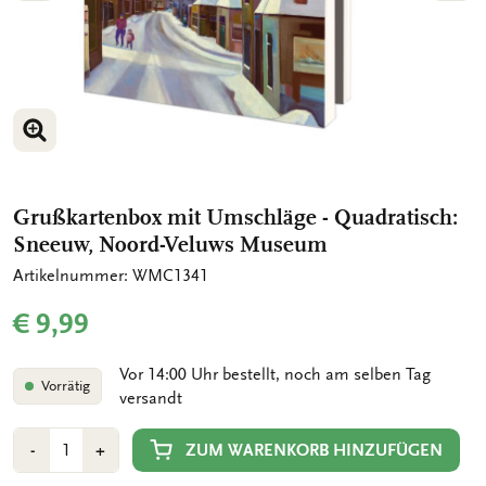
BILD VERGRÖSSERN
BILD VERGRÖSSERN
Grußkartenbox mit Umschläge - Quadratisch:
Sneeuw, Noord-Veluws Museum
Artikelnummer: WMC1341
€ 9,99
Vor 14:00 Uhr bestellt, noch am selben Tag
Vorrätig
versandt
Anzahl
Min
Plus
ZUM WARENKORB HINZUFÜGEN
-
+
1
1