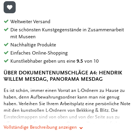
ZUR WUNSCHLISTE HINZUFÜGEN
Weltweiter Versand
Die schönsten Kunstgegenstände in Zusammenarbeit
mit Museen
Nachhaltige Produkte
Einfaches Online-Shopping
Kunstliebhaber geben uns eine
9.5
von 10
ÜBER DOKUMENTENUMSCHLÄGE A4: HENDRIK
WILLEM MESDAG, PANORAMA MESDAG
OMSCHRIJVING
Es ist schön, immer einen Vorrat an L-Ordnern zu Hause zu
haben, denn Aufbewahrungsordner kann man nie genug
haben. Verleihen Sie Ihrem Arbeitsplatz eine persönliche Note
mit den kunstvollen L-Ordnern von Bekkking & Blitz. Die
Einsteckmappen sind von oben und von der Seite aus zu
öffnen und verfügen über eine Daumenrille zum einfachen
Vollständige Beschreibung anzeigen
Öffnen der Mappe. - Hülse einsetzen - 22 x 31 cm - Geeignet