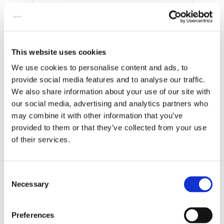
Kühlschrankmagnet: Anker lichten, H.W.
Mesdag, Hendrik Willem Mesdag
€ 3,50
This website uses cookies
We use cookies to personalise content and ads, to
Alle anzeigen von Hendrik Willem Mesdag
provide social media features and to analyse our traffic.
We also share information about your use of our site with
Mehr von Panorama Mesdag
our social media, advertising and analytics partners who
may combine it with other information that you’ve
provided to them or that they’ve collected from your use
Zur
of their services.
Wunschliste
hinzufügen
Consent
Necessary
Selection
Preferences