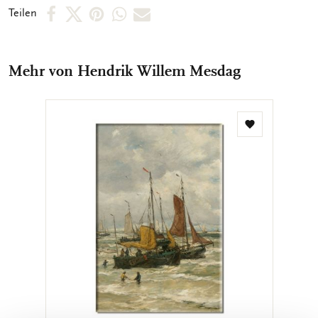
für Dokumente im A4-Format - Vollfarbdruck auf Vorder- und
Per
Per
Per
Per
Per
Teilen
Rückseite
Facebook
X
Pinterest
WhatsApp
E-
teilen
teilen
teilen
teilen
Mail
Mehr von Hendrik Willem Mesdag
teilen
Zur
Wunschliste
hinzufügen