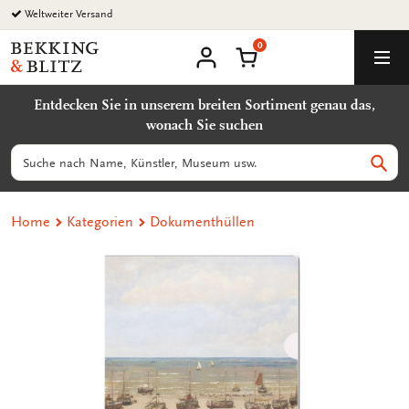
Zurück
Weltweiter Versand
zum
0
Inhalt
Bekking
Warenkorb
Men
&
Benutzerkonto
Blitz
Entdecken Sie in unserem breiten Sortiment genau das,
Uitgevers
wonach Sie suchen
B.V.
Suchen
Such
Home
Kategorien
Dokumenthüllen