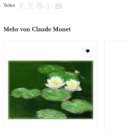
Per
Per
Per
Per
Per
Teilen
Facebook
X
Pinterest
WhatsApp
E-
teilen
teilen
teilen
teilen
Mail
Mehr von Claude Monet
teilen
Zur
Wunschliste
hinzufügen