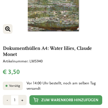
BILD VERGRÖSSERN
Dokumenthüllen A4: Water lilies, Claude
Monet
Artikelnummer: LMS940
€ 3,50
Vor 14:00 Uhr bestellt, noch am selben Tag
Vorrätig
versandt
Anzahl
Min
Plus
ZUM WARENKORB HINZUFÜGEN
-
+
1
1