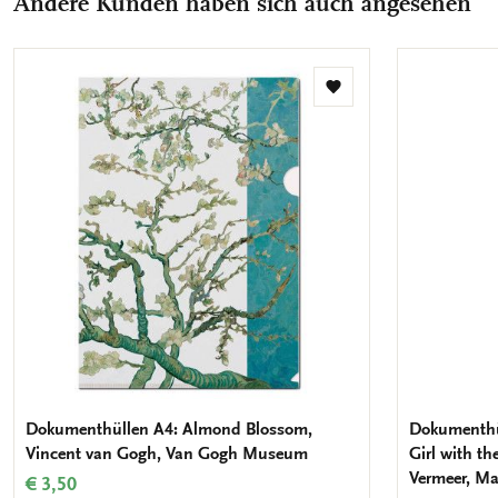
Andere Kunden haben sich auch angesehen
Zur
Wunschliste
hinzufügen
Dokumenthüllen A4: Almond Blossom,
Dokumenthül
Vincent van Gogh, Van Gogh Museum
Girl with th
Vermeer, Ma
€ 3,50