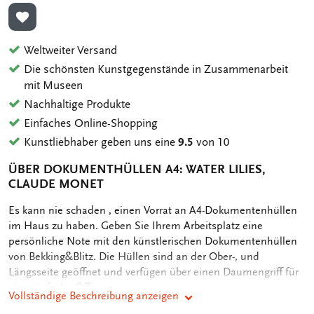
ZUR WUNSCHLISTE HINZUFÜGEN
Weltweiter Versand
Die schönsten Kunstgegenstände in Zusammenarbeit
mit Museen
Nachhaltige Produkte
Einfaches Online-Shopping
Kunstliebhaber geben uns eine
9.5
von 10
ÜBER DOKUMENTHÜLLEN A4: WATER LILIES,
CLAUDE MONET
OMSCHRIJVING
Es kann nie schaden , einen Vorrat an A4-Dokumentenhüllen
im Haus zu haben. Geben Sie Ihrem Arbeitsplatz eine
persönliche Note mit den künstlerischen Dokumentenhüllen
von Bekking&Blitz. Die Hüllen sind an der Ober-, und
Längsseite geöffnet und verfügen über einen Daumengriff für
eine einfache Öffnung.
Vollständige Beschreibung anzeigen