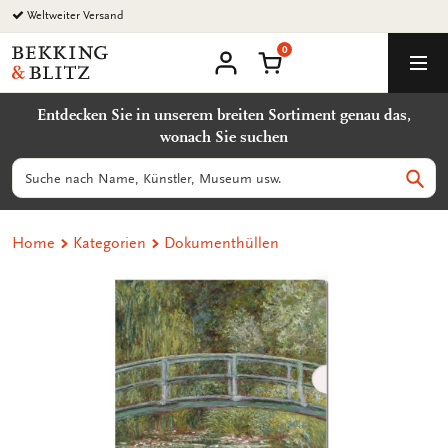
Zurück
Weltweiter Versand
zum
0
Inhalt
Bekking
Warenkorb
Men
&
Benutzerkonto
Blitz
Entdecken Sie in unserem breiten Sortiment genau das,
Uitgevers
wonach Sie suchen
B.V.
Suchen
Such
Home
Kategorien
Dokumenthüllen