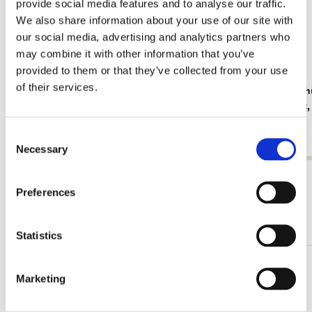
provide social media features and to analyse our traffic.
We also share information about your use of our site with
our social media, advertising and analytics partners who
may combine it with other information that you’ve
provided to them or that they’ve collected from your use
of their services.
Dokumenthüllen A4: Het straatje/The Little
Dokumenthü
Street, Vermeer, Rijksmuseum Amsterdam
blauwe pot,
€ 3,50
€ 3,50
Consent
Necessary
Selection
Alle anzeigen von Back to School
Preferences
Mehr von Schilderkunst
Statistics
Zur
Marketing
Wunschliste
hinzufügen