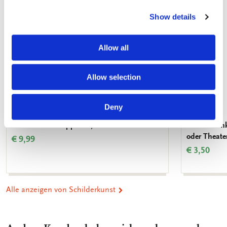
Show details
Allow all
Allow selection
Deny
Plakat: Frans Koppelaar, Tichelstraat
Kühlschran
oder Theate
€ 9,99
€ 3,50
Alle anzeigen von Schilderkunst