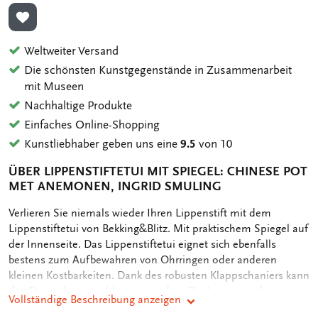
ZUR WUNSCHLISTE HINZUFÜGEN
Weltweiter Versand
Die schönsten Kunstgegenstände in Zusammenarbeit
mit Museen
Nachhaltige Produkte
Einfaches Online-Shopping
Kunstliebhaber geben uns eine
9.5
von 10
ÜBER LIPPENSTIFTETUI MIT SPIEGEL: CHINESE POT
MET ANEMONEN, INGRID SMULING
OMSCHRIJVING
Verlieren Sie niemals wieder Ihren Lippenstift mit dem
Lippenstiftetui von Bekking&Blitz. Mit praktischem Spiegel auf
der Innenseite. Das Lippenstiftetui eignet sich ebenfalls
bestens zum Aufbewahren von Ohrringen oder anderen
kleinen Kostbarkeiten. Dank des robusten Klappschaniers kann
das Etui sicher verschlossen werden. Die Innen-, und
Vollständige Beschreibung anzeigen
Aussenseite des Lippenstiftetuis ist mit weicher Mikrofaser