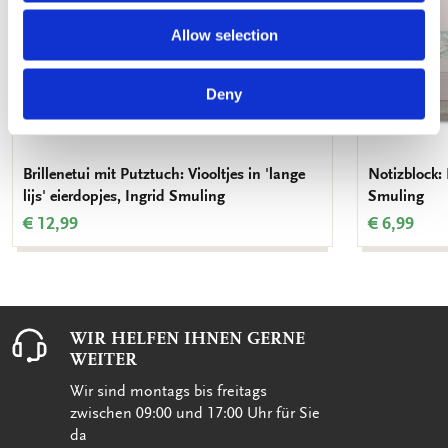
Allow selection
Deny
Brillenetui mit Putztuch: Viooltjes in 'lange
Notizblock: 
lijs' eierdopjes, Ingrid Smuling
Smuling
€ 12,99
€ 6,99
WIR HELFEN IHNEN GERNE
WEITER
Wir sind montags bis freitags
zwischen 09:00 und 17:00 Uhr für Sie
da