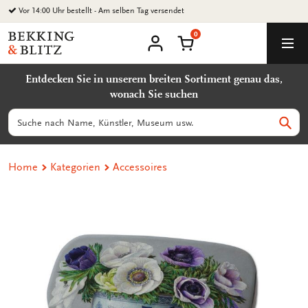
Zurück
Vor 14:00 Uhr bestellt - Am selben Tag versendet
zum
0
Inhalt
Bekking
Warenkorb
Men
&
Benutzerkonto
Blitz
Entdecken Sie in unserem breiten Sortiment genau das,
Uitgevers
wonach Sie suchen
B.V.
Suchen
Such
Home
Kategorien
Accessoires