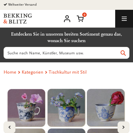
Zurück
zum
0
Inhalt
Bekking
Warenkorb
Men
&
Benutzerkonto
Blitz
Entdecken Sie in unserem breiten Sortiment genau das,
Uitgevers
wonach Sie suchen
B.V.
Suchen
Such
Home
Kategorien
Tischkultur mit Stil
VORIGE
VOL