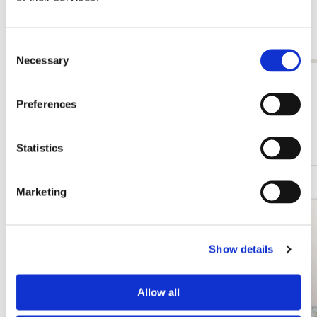
Smuling
€ 16,99
€ 6,99
Consent
Necessary
Selection
Alle anzeigen von Ingrid Smuling
Preferences
Andere Kunden haben sich auch angesehen
Statistics
Marketing
Zur
Wunschliste
hinzufügen
Show details
Allow all