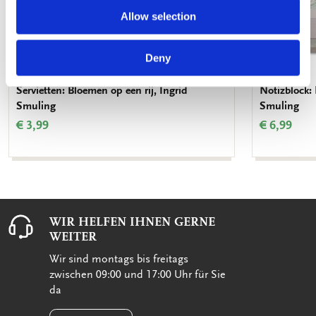
Allow selection
Deny
Servietten: Bloemen op een rij, Ingrid
Notizblock: 
Smuling
Smuling
€ 3,99
€ 6,99
WIR HELFEN IHNEN GERNE
WEITER
Wir sind montags bis freitags
zwischen 09:00 und 17:00 Uhr für Sie
da