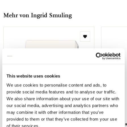
Facebook
X
Pinterest
WhatsApp
E-
Untersetzer erzählt eine einzigartige Geschichte und ist damit
der perfekte Gesprächsanlass für jede Veranstaltung. Mit
teilen
teilen
teilen
teilen
Mail
seiner plastikfreien Verpackung ist dieses Untersetzerset nicht
Mehr von Ingrid Smuling
teilen
nur eine stilvolle Ergänzung für Ihr Zuhause, sondern auch
eine umweltfreundliche Wahl. Erhöhen Sie noch heute Ihr
Getränkeerlebnis mit diesen rutschfesten Untersetzern in
Museumsqualität.
Zur
Wunschliste
hinzufügen
This website uses cookies
We use cookies to personalise content and ads, to
provide social media features and to analyse our traffic.
We also share information about your use of our site with
our social media, advertising and analytics partners who
may combine it with other information that you’ve
provided to them or that they’ve collected from your use
Notizblock: Helleborus in bruine kom, Ingrid
Geschenkpap
of their services.