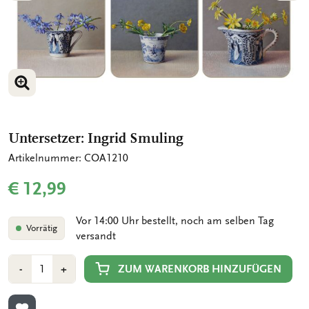
BILD VERGRÖSSERN
BILD VERGRÖSSERN
Untersetzer: Ingrid Smuling
Artikelnummer: COA1210
€ 12,99
Vor 14:00 Uhr bestellt, noch am selben Tag
Vorrätig
versandt
Anzahl
Min
Plus
ZUM WARENKORB HINZUFÜGEN
-
+
1
1