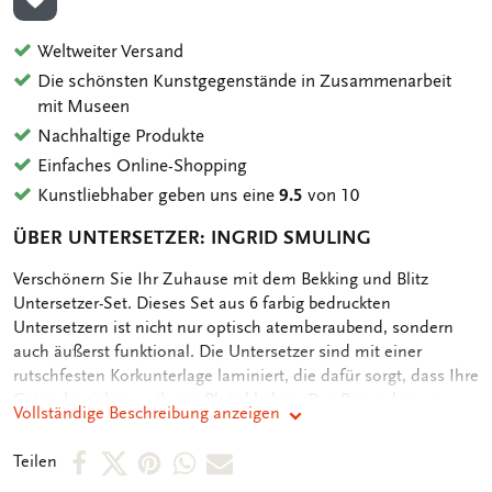
ZUR WUNSCHLISTE HINZUFÜGEN
Weltweiter Versand
Die schönsten Kunstgegenstände in Zusammenarbeit
mit Museen
Nachhaltige Produkte
Einfaches Online-Shopping
Kunstliebhaber geben uns eine
9.5
von 10
ÜBER UNTERSETZER: INGRID SMULING
OMSCHRIJVING
Verschönern Sie Ihr Zuhause mit dem Bekking und Blitz
Untersetzer-Set. Dieses Set aus 6 farbig bedruckten
Untersetzern ist nicht nur optisch atemberaubend, sondern
auch äußerst funktional. Die Untersetzer sind mit einer
rutschfesten Korkunterlage laminiert, die dafür sorgt, dass Ihre
Getränke sicher an ihrem Platz bleiben. Das Besondere an
Vollständige Beschreibung anzeigen
diesen Untersetzern sind ihre Designs in Museumsqualität,
die von Ihren Lieblingsmuseen auf der ganzen Welt, Malern
Per
Per
Per
Per
Per
Teilen
und anderen Organisationen ausgewählt wurden. Jeder