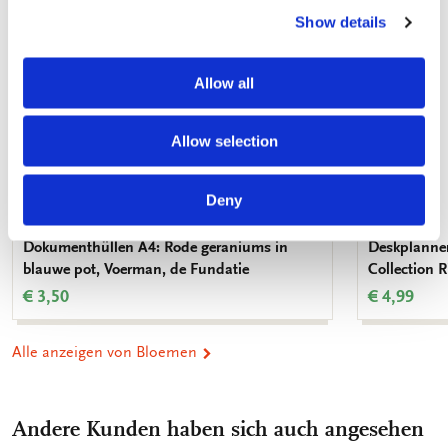
Show details
Allow all
Allow selection
Deny
Dokumenthüllen A4: Rode geraniums in
Deskplanner
blauwe pot, Voerman, de Fundatie
Collection
€ 3,50
€ 4,99
Alle anzeigen von Bloemen
Andere Kunden haben sich auch angesehen