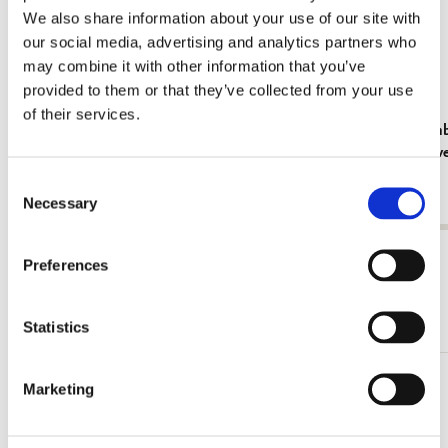
We also share information about your use of our site with
our social media, advertising and analytics partners who
may combine it with other information that you’ve
provided to them or that they’ve collected from your use
of their services.
Kühlschrankmagnet: Gouache from Leben?
Grußkartenb
oder Theater? Charlotte Salomon, JHM
Cremer in v
Fundatie
€ 3,50
Consent
€ 9,99
Necessary
Selection
Alle anzeigen von Cadeau voor haar
Preferences
Mehr von Bloemen
Statistics
Marketing
Zur
Wunschliste
hinzufügen