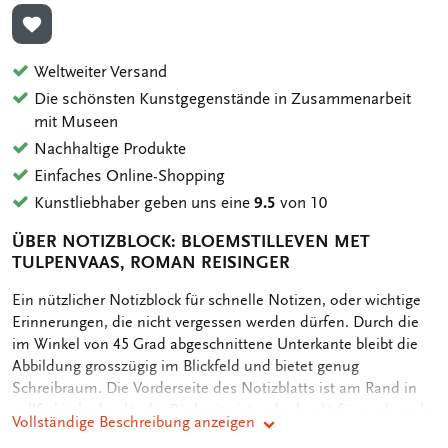
ZUR WUNSCHLISTE HINZUFÜGEN
Weltweiter Versand
Die schönsten Kunstgegenstände in Zusammenarbeit
mit Museen
Nachhaltige Produkte
Einfaches Online-Shopping
Kunstliebhaber geben uns eine
9.5
von 10
ÜBER NOTIZBLOCK: BLOEMSTILLEVEN MET
TULPENVAAS, ROMAN REISINGER
OMSCHRIJVING
Ein nützlicher Notizblock für schnelle Notizen, oder wichtige
Erinnerungen, die nicht vergessen werden dürfen. Durch die
im Winkel von 45 Grad abgeschnittene Unterkante bleibt die
Abbildung grosszügig im Blickfeld und bietet genug
Schreibraum. Die Vorderseite des Notizblatts ist am Rand in
vollfarbig bedruckt, die Rückseite ist unbedruckt für noch mehr
Vollständige Beschreibung anzeigen
Schreibraum. Die einzelnen Notizblätter sind sicher