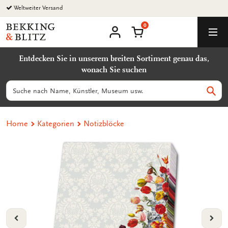
Zurück
Weltweiter Versand
zum
0
Inhalt
Bekking
Warenkorb
Men
&
Benutzerkonto
Blitz
Entdecken Sie in unserem breiten Sortiment genau das,
Uitgevers
wonach Sie suchen
B.V.
Suchen
Such
Home
Kategorien
Notizblöcke
VORIGE
VOL