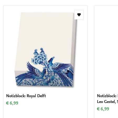
Zur
Wunschliste
hinzufügen
Notizblock: Royal Delft
Notizblock:
Leo Gestel, 
€ 6,99
€ 6,99