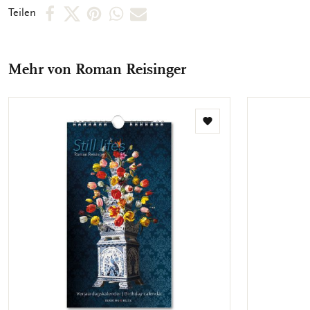
zusammengeklebt und doch einfach, ohne Risse, vom Block
Per
Per
Per
Per
Per
Teilen
abtrennbar.
Facebook
X
Pinterest
WhatsApp
E-
teilen
teilen
teilen
teilen
Mail
Mehr von Roman Reisinger
teilen
Zur
Wunschliste
hinzufügen