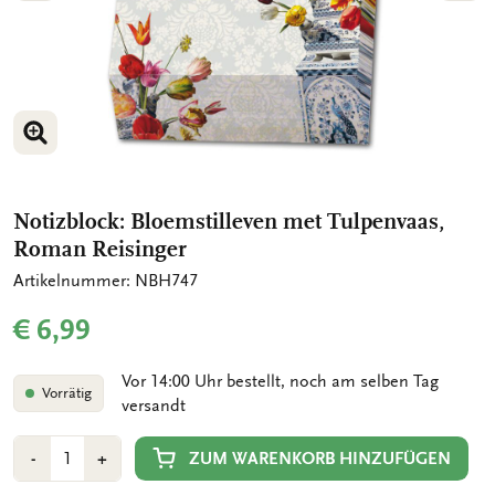
BILD VERGRÖSSERN
BILD VERGRÖSSERN
Notizblock: Bloemstilleven met Tulpenvaas,
Roman Reisinger
Artikelnummer: NBH747
€ 6,99
Vor 14:00 Uhr bestellt, noch am selben Tag
Vorrätig
versandt
Anzahl
Min
Plus
ZUM WARENKORB HINZUFÜGEN
-
+
1
1