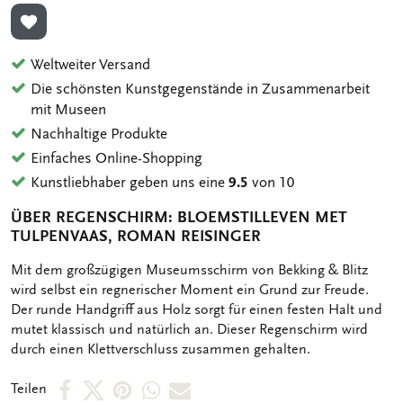
ZUR WUNSCHLISTE HINZUFÜGEN
Weltweiter Versand
Die schönsten Kunstgegenstände in Zusammenarbeit
mit Museen
Nachhaltige Produkte
Einfaches Online-Shopping
Kunstliebhaber geben uns eine
9.5
von 10
ÜBER REGENSCHIRM: BLOEMSTILLEVEN MET
TULPENVAAS, ROMAN REISINGER
OMSCHRIJVING
Mit dem großzügigen Museumsschirm von Bekking & Blitz
wird selbst ein regnerischer Moment ein Grund zur Freude.
Der runde Handgriff aus Holz sorgt für einen festen Halt und
mutet klassisch und natürlich an. Dieser Regenschirm wird
durch einen Klettverschluss zusammen gehalten.
Per
Per
Per
Per
Per
Teilen