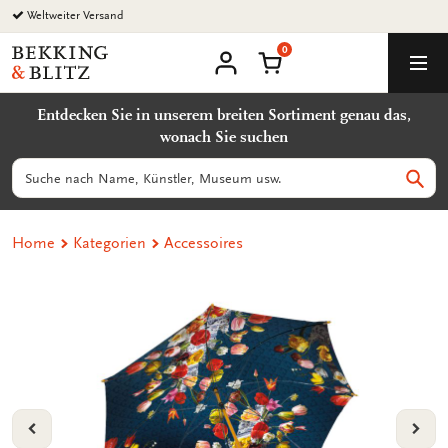
Zurück
Weltweiter Versand
zum
0
Inhalt
Bekking
Warenkorb
Men
&
Benutzerkonto
Blitz
Entdecken Sie in unserem breiten Sortiment genau das,
Uitgevers
wonach Sie suchen
B.V.
Suchen
Such
Home
Kategorien
Accessoires
VORIGE
VOL