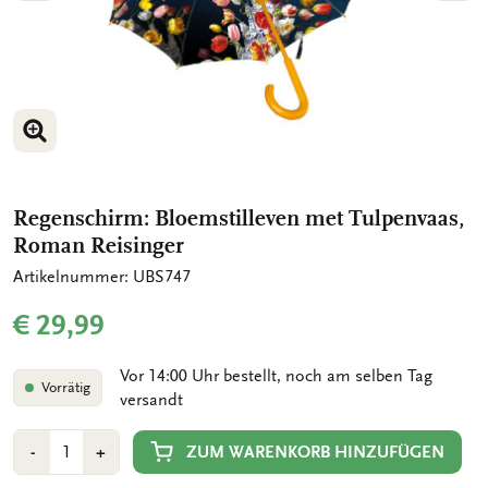
BILD VERGRÖSSERN
BILD VERGRÖSSERN
Regenschirm: Bloemstilleven met Tulpenvaas,
Roman Reisinger
Artikelnummer: UBS747
€ 29,99
Vor 14:00 Uhr bestellt, noch am selben Tag
Vorrätig
versandt
Anzahl
Min
Plus
ZUM WARENKORB HINZUFÜGEN
-
+
1
1