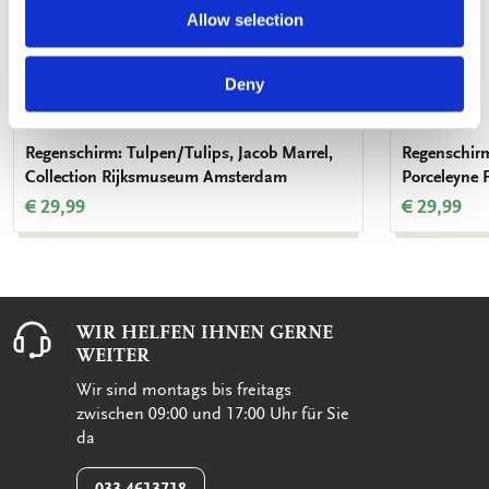
Allow selection
Deny
Regenschirm: Tulpen/Tulips, Jacob Marrel,
Regenschirm:
Collection Rijksmuseum Amsterdam
Porceleyne F
€ 29,99
€ 29,99
WIR HELFEN IHNEN GERNE
WEITER
Wir sind montags bis freitags
zwischen 09:00 und 17:00 Uhr für Sie
da
033-4613718