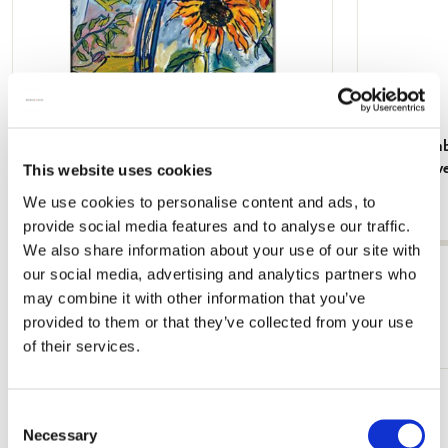
Kühlschrankmagnet: Gouache from Leben?
Grußkartenb
oder Theater? Charlotte Salomon, JHM
Cremer in v
This website uses cookies
Fundatie
€ 3,50
We use cookies to personalise content and ads, to
€ 9,99
provide social media features and to analyse our traffic.
We also share information about your use of our site with
Alle anzeigen von Cadeau voor haar
our social media, advertising and analytics partners who
may combine it with other information that you’ve
provided to them or that they’ve collected from your use
Mehr von Vlinders
of their services.
Zur
Consent
Wunschliste
Necessary
Selection
hinzufügen