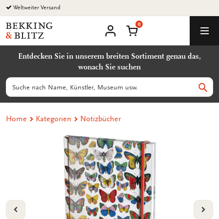
Zurück
Weltweiter Versand
zum
0
Inhalt
Bekking
Warenkorb
Men
&
Benutzerkonto
Blitz
Entdecken Sie in unserem breiten Sortiment genau das,
Uitgevers
wonach Sie suchen
B.V.
Suchen
Such
Home
Kategorien
Notizbücher
VORIGE
VOL