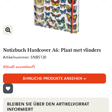
BILD VERGRÖSSERN
BILD VERGRÖSSERN
Notizbuch Hardcover A6: Plaat met vlinders
Artikelnummer: SNBS120
Aktuell ausverkauft
ÄHNLICHE PRODUKTE ANSEHEN
ZUR WUNSCHLISTE HINZUFÜGEN
BLEIBEN SIE ÜBER DEN ARTIKELVORRAT
INFORMIERT