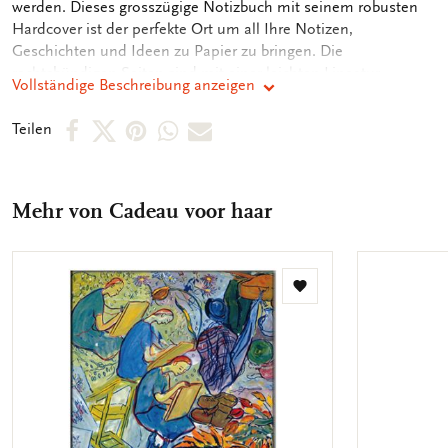
werden. Dieses grosszügige Notizbuch mit seinem robusten
Hardcover ist der perfekte Ort um all Ihre Notizen,
Geschichten und Ideen zu Papier zu bringen. Die
rechtsbündigen Seiten sind mit einer leichten Lineatur
Vollständige Beschreibung anzeigen
bedruckt. Die linksbündigen Blankoseiten sind perfekt zum
Niederschreiben von Mindmaps oder Zeichnungen geeignet.
Per
Per
Per
Per
Per
Teilen
Das Notizbuch beinhaltet zudem noch rückseitig ein
Facebook
X
Pinterest
WhatsApp
E-
praktisches Aufbewahrungsfach z.B. für Visitenkarten
teilen
teilen
teilen
teilen
Mail
Mehr von Cadeau voor haar
teilen
Zur
Wunschliste
hinzufügen