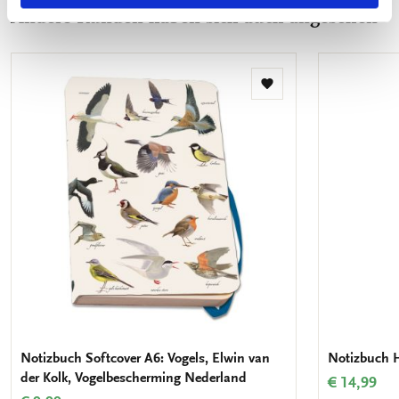
Andere Kunden haben sich auch angesehen
Zur
Wunschliste
hinzufügen
Notizbuch Softcover A6: Vogels, Elwin van
Notizbuch H
der Kolk, Vogelbescherming Nederland
€ 14,99