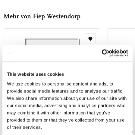
Facebook
X
Pinterest
WhatsApp
E-
teilen
teilen
teilen
teilen
Mail
Mehr von Fiep Westendorp
teilen
Zur
Wunschliste
hinzufügen
This website uses cookies
We use cookies to personalise content and ads, to
provide social media features and to analyse our traffic.
We also share information about your use of our site with
our social media, advertising and analytics partners who
may combine it with other information that you’ve
provided to them or that they’ve collected from your use
of their services.
Kühlschrankmagnet: Pim en Pom,
Notizblock: