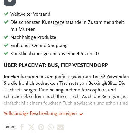
ZUR WUNSCHLISTE HINZUFÜGEN
Weltweiter Versand
Die schönsten Kunstgegenstände in Zusammenarbeit
mit Museen
Nachhaltige Produkte
Einfaches Online-Shopping
Kunstliebhaber geben uns eine
9.5
von 10
ÜBER PLACEMAT: BUS, FIEP WESTENDORP
OMSCHRIJVING
Im Handumdrehen zum perfekt gedeckten Tisch? Verwenden
Sie die fröhlich bedruckten Tischsets von Bekking&Blitz. Die
Tischsets sorgen für eine angenehme Atmosphäre und
schützen obendrein noch Ihren Tisch. Auch die Reinigung ist
einfach: Mit einem feuchten Tuch abwischen und schon sind
Sie bereit für die folgende Mahlzeit
Vollständige Beschreibung anzeigen
Per
Per
Per
Per
Per
Teilen