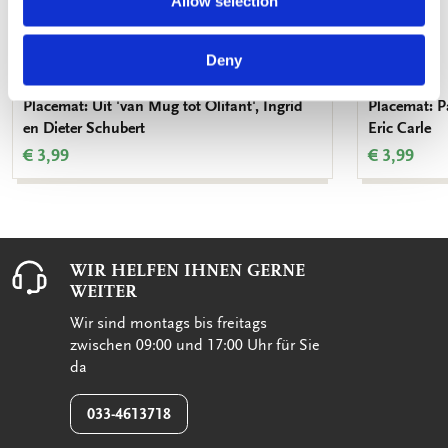
Allow selection
Deny
Placemat: Uit 'van Mug tot Olifant', Ingrid
Placemat: Pa
en Dieter Schubert
Eric Carle
€ 3,99
€ 3,99
WIR HELFEN IHNEN GERNE
WEITER
Wir sind montags bis freitags
zwischen 09:00 und 17:00 Uhr für Sie
da
033-4613718