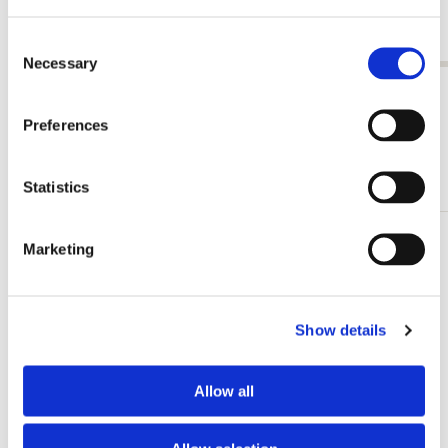
achterkant, Fiep Westendorp
€ 6,99
€ 3,50
Consent
Necessary
Selection
Alle anzeigen von Fiep Westendorp
Preferences
Andere Kunden haben sich auch angesehen
Statistics
Marketing
Zur
Wunschliste
hinzufügen
Show details
Allow all