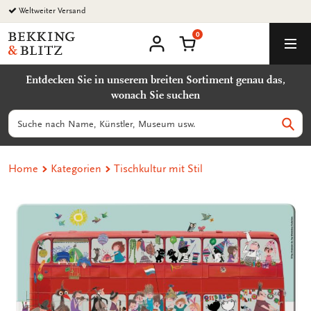
Zurück
Weltweiter Versand
zum
0
Inhalt
Bekking
Warenkorb
Men
&
Benutzerkonto
Blitz
Entdecken Sie in unserem breiten Sortiment genau das,
Uitgevers
wonach Sie suchen
B.V.
Suchen
Such
Home
Kategorien
Tischkultur mit Stil