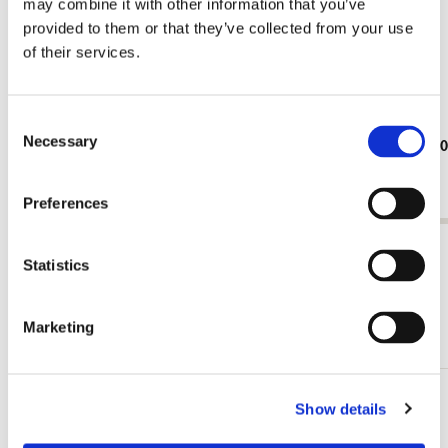
may combine it with other information that you’ve
provided to them or that they’ve collected from your use
of their services.
Consent
Necessary
Selection
Dokumenthüllen A4: Von ganzem Herzen,
Puzzle (1.0
Judith Stam
€ 19,99
€ 3,50
Preferences
Alle anzeigen von Judith Stam
Statistics
Andere Kunden haben sich auch angesehen
Marketing
Show details
Zur
Wunschliste
hinzufügen