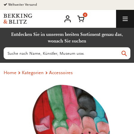
Zurück
zum
0
Inhalt
Bekking
Warenkorb
Men
&
Benutzerkonto
Blitz
Entdecken Sie in unserem breiten Sortiment genau das,
Uitgevers
wonach Sie suchen
B.V.
Suchen
Such
Home
Kategorien
Accessoires