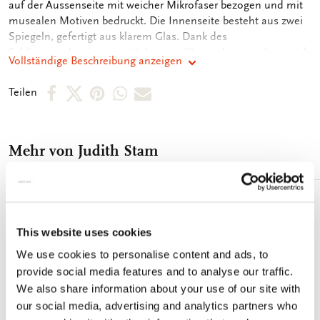
auf der Aussenseite mit weicher Mikrofaser bezogen und mit
musealen Motiven bedruckt. Die Innenseite besteht aus zwei
Spiegeln, gefertigt aus klarem Glas. Dank des
Schliessmechanismus mittels eines Klappscharniers kann sich
Vollständige Beschreibung anzeigen
der Spiegel nicht von alleine öffnen und beschädigt werden.
Per
Per
Per
Per
Per
Teilen
Facebook
X
Pinterest
WhatsApp
E-
teilen
teilen
teilen
teilen
Mail
Mehr von Judith Stam
teilen
Zur
Wunschliste
This website uses cookies
hinzufügen
We use cookies to personalise content and ads, to
provide social media features and to analyse our traffic.
We also share information about your use of our site with
our social media, advertising and analytics partners who