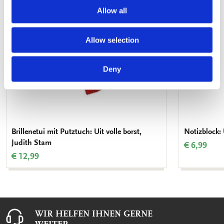
Allow all
Allow selection
Deny
Brillenetui mit Putztuch: Uit volle borst,
Notizblock: 
Judith Stam
€ 6,99
€ 12,99
WIR HELFEN IHNEN GERNE