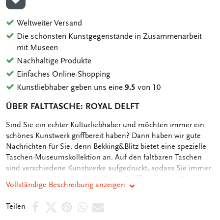
ZUR WUNSCHLISTE HINZUFÜGEN
Weltweiter Versand
Die schönsten Kunstgegenstände in Zusammenarbeit
mit Museen
Nachhaltige Produkte
Einfaches Online-Shopping
Kunstliebhaber geben uns eine
9.5
von 10
ÜBER FALTTASCHE: ROYAL DELFT
OMSCHRIJVING
Sind Sie ein echter Kulturliebhaber und möchten immer ein
schönes Kunstwerk griffbereit haben? Dann haben wir gute
Nachrichten für Sie, denn Bekking&Blitz bietet eine spezielle
Taschen-Museumskollektion an. Auf den faltbaren Taschen
sind verschiedene Kunstwerke aufgedruckt, sodass Sie immer
die schönsten Kunstwerke in Ihrem Grifffeld haben. Die
Vollständige Beschreibung anzeigen
Falttasche von Bekking&Blitz wiegt nur 72 Gramm und ist
faltbar, sodass sie einfach in Ihrer Tasche verstaut werden
Per
Per
Per
Per
Per
Teilen
kann, ideal um Sie allzeit zur Hand zu haben. Die Masse der