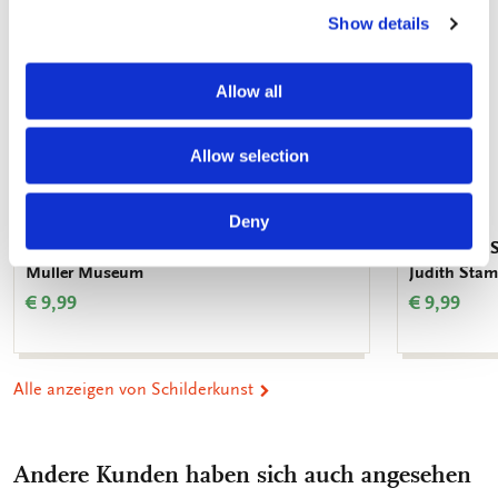
Show details
Allow all
Allow selection
Deny
Geburtstagskalender: Van Gogh, Kroller
Notizbuch So
Muller Museum
Judith Stam
€ 9,99
€ 9,99
Alle anzeigen von Schilderkunst
Andere Kunden haben sich auch angesehen