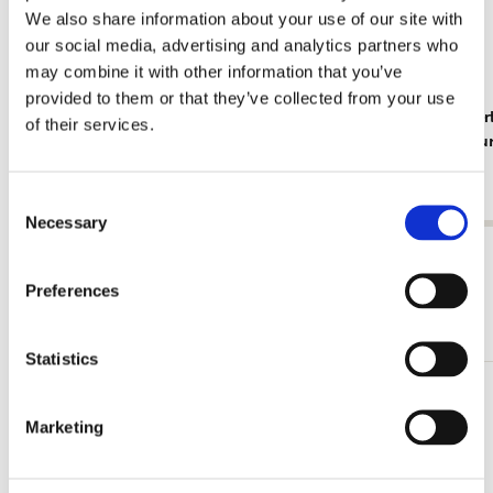
We also share information about your use of our site with
our social media, advertising and analytics partners who
may combine it with other information that you’ve
provided to them or that they’ve collected from your use
Insekten, Sorcia
Tiere, Robe
of their services.
Rijksmuse
€ 2,99
€ 2,99
Consent
Necessary
Selection
Alle anzeigen von Cadeau voor haar
Preferences
Mehr von Schilderkunst
Statistics
Zur
Marketing
Wunschliste
hinzufügen