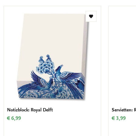
Zur
Wunschliste
hinzufügen
Notizblock: Royal Delft
Servietten: 
€ 6,99
€ 3,99