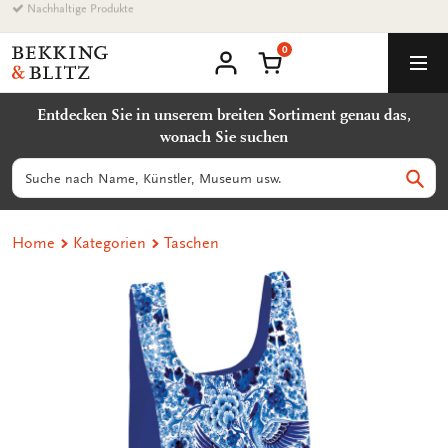
Zurück
Nachhaltige Produkte
zum
0
Inhalt
Bekking
Warenkorb
Men
&
Benutzerkonto
Blitz
Entdecken Sie in unserem breiten Sortiment genau das,
Uitgevers
wonach Sie suchen
B.V.
Suchen
Such
Home
Kategorien
Taschen