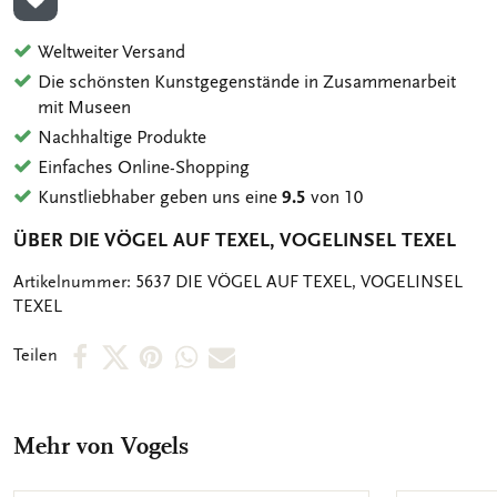
ZUR WUNSCHLISTE HINZUFÜGEN
Weltweiter Versand
Die schönsten Kunstgegenstände in Zusammenarbeit
mit Museen
Nachhaltige Produkte
Einfaches Online-Shopping
Kunstliebhaber geben uns eine
9.5
von 10
ÜBER DIE VÖGEL AUF TEXEL, VOGELINSEL TEXEL
OMSCHRIJVING
Artikelnummer: 5637 DIE VÖGEL AUF TEXEL, VOGELINSEL
TEXEL
Per
Per
Per
Per
Per
Teilen
Facebook
X
Pinterest
WhatsApp
E-
teilen
teilen
teilen
teilen
Mail
Mehr von Vogels
teilen