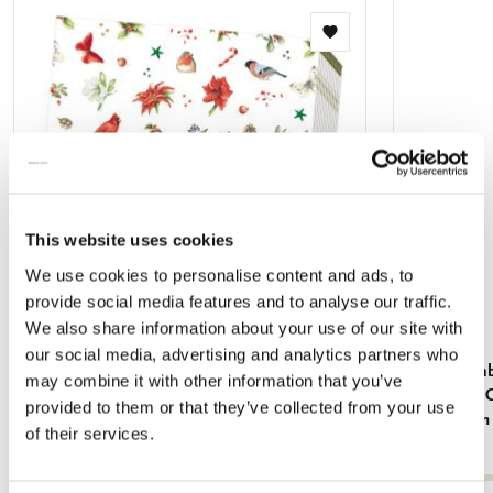
Zur
Wunschliste
hinzufügen
This website uses cookies
We use cookies to personalise content and ads, to
provide social media features and to analyse our traffic.
We also share information about your use of our site with
our social media, advertising and analytics partners who
Servietten: Janneke Brinkman
Grußkartenb
may combine it with other information that you’ve
& Flowers, 
€ 3,99
provided to them or that they’ve collected from your use
Amsterdam
of their services.
€ 9,99