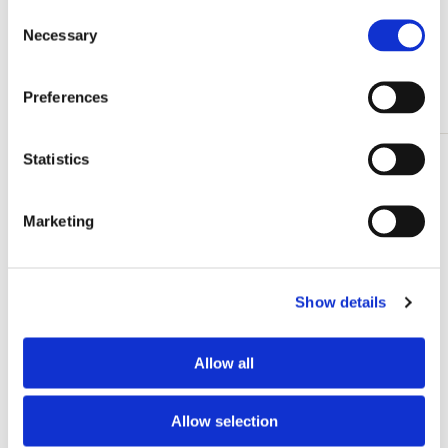
Consent
Alle anzeigen von Vogels
Necessary
Selection
Andere Kunden haben sich auch angesehen
Preferences
Statistics
Zur
Wunschliste
hinzufügen
Marketing
Show details
Allow all
Allow selection