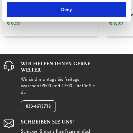
Notizblock: Vogels, Elwin van der Kolk,
Notizblock: 
Deny
Vogelbescherming Nederland
Vogelbesch
€ 6,99
€ 6,99
WIR HELFEN IHNEN GERNE
WEITER
Wir sind montags bis freitags
zwischen 09:00 und 17:00 Uhr für Sie
da
033-4613718
SCHREIBEN SIE UNS!
Schicken Sie uns Ihre Frage einfach