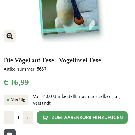
BILD VERGRÖSSERN
BILD VERGRÖSSERN
Die Vögel auf Texel, Vogelinsel Texel
Artikelnummer: 5637
€ 16,99
Vor 14:00 Uhr bestellt, noch am selben Tag
Vorrätig
versandt
Anzahl
Min
Plus
ZUM WARENKORB HINZUFÜGEN
-
+
1
1