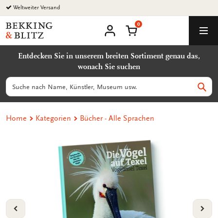
Zurück
Weltweiter Versand
zum
0
Inhalt
Bekking
Warenkorb
Men
&
Benutzerkonto
Blitz
Entdecken Sie in unserem breiten Sortiment genau das,
Uitgevers
wonach Sie suchen
B.V.
Suchen
Such
Home
Kategorien
Bücher - Alle Sprachen
VORIGE
VOL