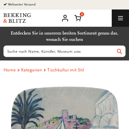
Zurück
Weltweiter Versand
zum
0
Inhalt
Bekking
Warenkorb
Men
&
Benutzerkonto
Blitz
Entdecken Sie in unserem breiten Sortiment genau das,
Uitgevers
wonach Sie suchen
B.V.
Suchen
Such
Home
Kategorien
Tischkultur mit Stil