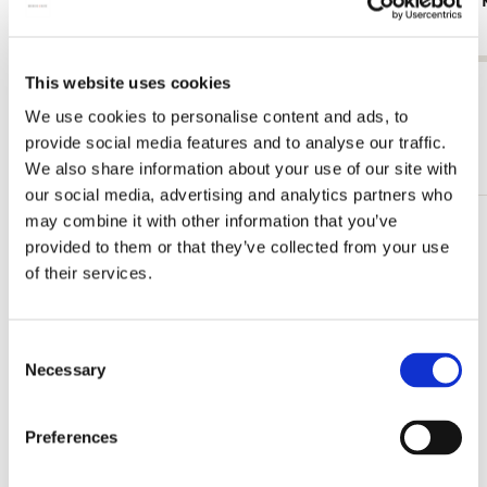
Kees van Dongen, Singer Laren
in Cannes, 
€ 3,99
€ 19,99
This website uses cookies
Alle anzeigen von Kees van Dongen
We use cookies to personalise content and ads, to
provide social media features and to analyse our traffic.
Mehr von Singer, Laren
We also share information about your use of our site with
our social media, advertising and analytics partners who
may combine it with other information that you’ve
Zur
provided to them or that they’ve collected from your use
Wunschliste
of their services.
hinzufügen
Consent
Necessary
Selection
Preferences