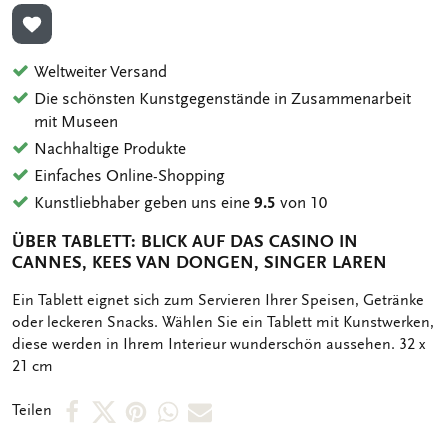
ZUR WUNSCHLISTE HINZUFÜGEN
Weltweiter Versand
Die schönsten Kunstgegenstände in Zusammenarbeit
mit Museen
Nachhaltige Produkte
Einfaches Online-Shopping
Kunstliebhaber geben uns eine
9.5
von 10
ÜBER TABLETT: BLICK AUF DAS CASINO IN
CANNES, KEES VAN DONGEN, SINGER LAREN
OMSCHRIJVING
Ein Tablett eignet sich zum Servieren Ihrer Speisen, Getränke
oder leckeren Snacks. Wählen Sie ein Tablett mit Kunstwerken,
diese werden in Ihrem Interieur wunderschön aussehen. 32 x
21 cm
Per
Per
Per
Per
Per
Teilen
Facebook
X
Pinterest
WhatsApp
E-