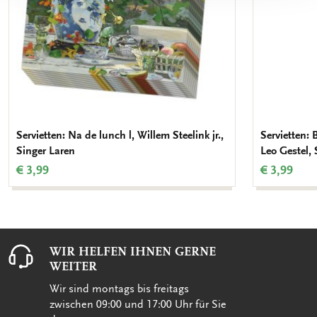
Servietten: Na de lunch l, Willem Steelink jr.,
Servietten:
Singer Laren
Leo Gestel, 
€ 3,99
€ 3,99
WIR HELFEN IHNEN GERNE
WEITER
Wir sind montags bis freitags
zwischen 09:00 und 17:00 Uhr für Sie