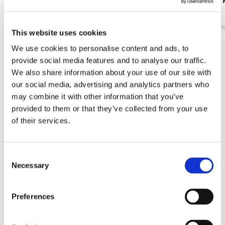
van Dongen, Singer Laren
in Cannes, 
€ 17,99
€ 19,99
This website uses cookies
Alle anzeigen von Kees van Dongen
We use cookies to personalise content and ads, to
provide social media features and to analyse our traffic.
Mehr von Singer, Laren
We also share information about your use of our site with
our social media, advertising and analytics partners who
may combine it with other information that you’ve
provided to them or that they’ve collected from your use
Zur
Wunschliste
of their services.
hinzufügen
Consent
Necessary
Selection
Preferences