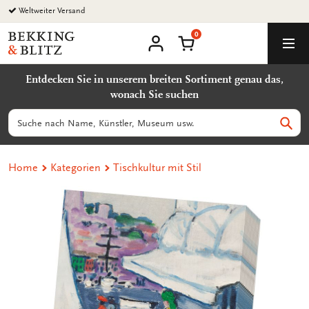
Zurück
Weltweiter Versand
zum
0
Inhalt
Bekking
Warenkorb
Men
&
Benutzerkonto
Blitz
Entdecken Sie in unserem breiten Sortiment genau das,
Uitgevers
wonach Sie suchen
B.V.
Suchen
Such
Home
Kategorien
Tischkultur mit Stil