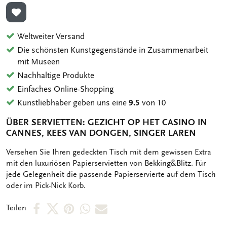
ZUR WUNSCHLISTE HINZUFÜGEN
Weltweiter Versand
Die schönsten Kunstgegenstände in Zusammenarbeit
mit Museen
Nachhaltige Produkte
Einfaches Online-Shopping
Kunstliebhaber geben uns eine
9.5
von 10
ÜBER SERVIETTEN: GEZICHT OP HET CASINO IN
CANNES, KEES VAN DONGEN, SINGER LAREN
OMSCHRIJVING
Versehen Sie Ihren gedeckten Tisch mit dem gewissen Extra
mit den luxuriösen Papierservietten von Bekking&Blitz. Für
jede Gelegenheit die passende Papierservierte auf dem Tisch
oder im Pick-Nick Korb.
Per
Per
Per
Per
Per
Teilen
Facebook
X
Pinterest
WhatsApp
E-