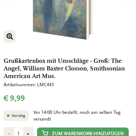
BILD VERGRÖSSERN
BILD VERGRÖSSERN
Grußkartenbox mit Umschläge - Groß: The
Angel, William Baxter Closson, Smithsonian
American Art Mus.
Artikelnummer: LMC445
€ 9,99
Vor 14:00 Uhr bestellt, noch am selben Tag
Vorrätig
versandt
Anzahl
Min
Plus
ZUM WARENKORB HINZUFÜGEN
-
+