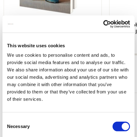
Grußkartenbox mit Umschläge - Groß:
Grußkartenb
Beautiful Flowers, Ingrid Smuling
volle borst,
€ 9,99
€ 9,99
This website uses cookies
We use cookies to personalise content and ads, to
provide social media features and to analyse our traffic.
Alle anzeigen von Große Kartensets
We also share information about your use of our site with
our social media, advertising and analytics partners who
Mehr von Weihnachtsartikel
may combine it with other information that you’ve
provided to them or that they’ve collected from your use
of their services.
Zur
Wunschliste
hinzufügen
Consent
Necessary
Selection