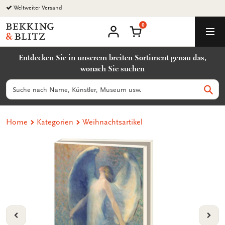
Zurück
Weltweiter Versand
zum
0
Inhalt
Bekking
Warenkorb
Men
&
Benutzerkonto
Blitz
Entdecken Sie in unserem breiten Sortiment genau das,
Uitgevers
wonach Sie suchen
B.V.
Suchen
Such
Home
Kategorien
Weihnachtsartikel
VORIGE
VOL