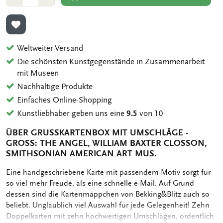
1
1
ZUR WUNSCHLISTE HINZUFÜGEN
Weltweiter Versand
Die schönsten Kunstgegenstände in Zusammenarbeit
mit Museen
Nachhaltige Produkte
Einfaches Online-Shopping
Kunstliebhaber geben uns eine
9.5
von 10
ÜBER GRUSSKARTENBOX MIT UMSCHLÄGE - G
ROSS: THE ANGEL, WILLIAM BAXTER CLOSSON, SM
ITHSONIAN AMERICAN ART MUS.
OMSCHRIJVING
Eine handgeschriebene Karte mit passendem Motiv sorgt für
so viel mehr Freude, als eine schnelle e-Mail. Auf Grund
dessen sind die Kartenmäppchen von Bekking&Blitz auch so
beliebt. Unglaublich viel Auswahl für jede Gelegenheit! Zehn
Doppelkarten mit zehn hochwertigen Umschlägen, ordentlich