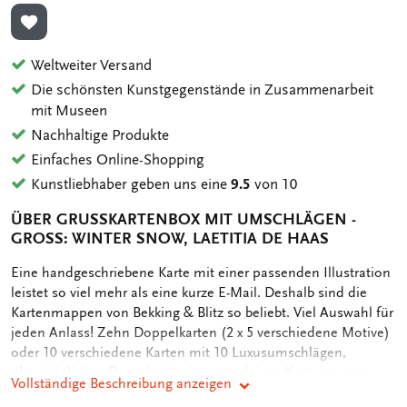
ZUR WUNSCHLISTE HINZUFÜGEN
Weltweiter Versand
Die schönsten Kunstgegenstände in Zusammenarbeit
mit Museen
Nachhaltige Produkte
Einfaches Online-Shopping
Kunstliebhaber geben uns eine
9.5
von 10
ÜBER GRUSSKARTENBOX MIT UMSCHLÄGEN - G
ROSS: WINTER SNOW, LAETITIA DE HAAS
OMSCHRIJVING
Eine handgeschriebene Karte mit einer passenden Illustration
leistet so viel mehr als eine kurze E-Mail. Deshalb sind die
Kartenmappen von Bekking & Blitz so beliebt. Viel Auswahl für
jeden Anlass! Zehn Doppelkarten (2 x 5 verschiedene Motive)
oder 10 verschiedene Karten mit 10 Luxusumschlägen,
übersichtlich aufbewahrt in einer attraktiven Kartenmappe.
Vollständige Beschreibung anzeigen
Auf der Rückseite der Mappe sind die unterschiedlichen