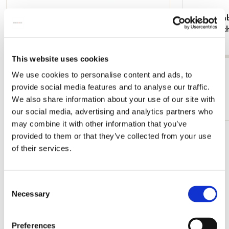
Grußkartenbox mit Umschläge - Klein:
Grußkartenb
Stunning Views, Laetitia de Haas
Quadratisch
€ 8,99
€ 9,99
This website uses cookies
Alle anzeigen von Laetitia de Haas
We use cookies to personalise content and ads, to
provide social media features and to analyse our traffic.
Mehr von Kerst
We also share information about your use of our site with
our social media, advertising and analytics partners who
may combine it with other information that you’ve
provided to them or that they’ve collected from your use
Zur
of their services.
Wunschliste
hinzufügen
Consent
Necessary
Selection
Preferences