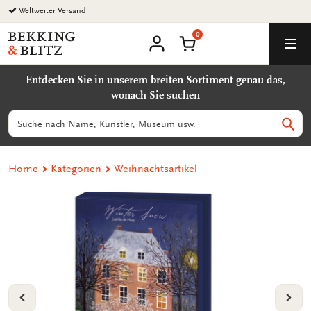
Zurück
Weltweiter Versand
zum
0
Inhalt
Bekking
Warenkorb
Men
&
Benutzerkonto
Blitz
Entdecken Sie in unserem breiten Sortiment genau das,
Uitgevers
wonach Sie suchen
B.V.
Suchen
Such
Home
Kategorien
Weihnachtsartikel
VORIGE
VOL