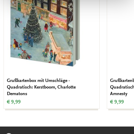
hinzufügen
Grußkartenbox mit Umschläge -
Grußkartenb
Quadratisch: Kerstboom, Charlotte
Quadratisch
Dematons
Amnesty
€ 9,99
€ 9,99