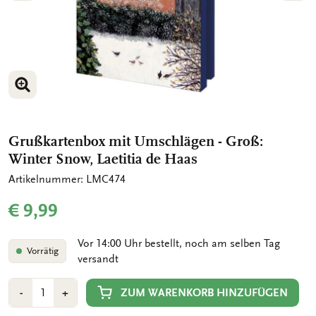
BILD VERGRÖSSERN
BILD VERGRÖSSERN
Grußkartenbox mit Umschlägen - Groß:
Winter Snow, Laetitia de Haas
Artikelnummer: LMC474
€ 9,99
Vor 14:00 Uhr bestellt, noch am selben Tag
Vorrätig
versandt
Anzahl
Min
Plus
ZUM WARENKORB HINZUFÜGEN
-
+
1
1