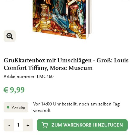
BILD VERGRÖSSERN
BILD VERGRÖSSERN
Grußkartenbox mit Umschlägen - Groß: Louis
Comfort Tiffany, Morse Museum
Artikelnummer: LMC460
€ 9,99
Vor 14:00 Uhr bestellt, noch am selben Tag
Vorrätig
versandt
Anzahl
Min
Plus
ZUM WARENKORB HINZUFÜGEN
-
+
1
1