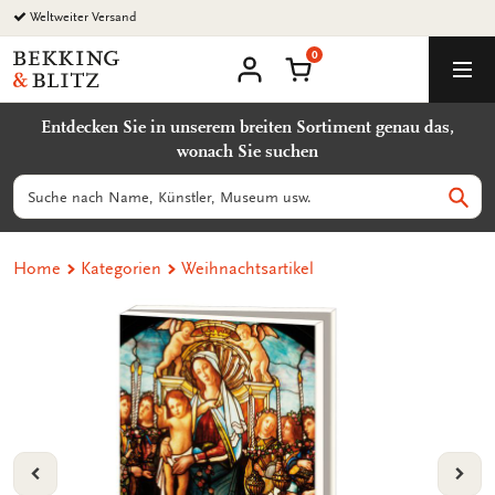
Zurück
zum
0
Inhalt
Bekking
Warenkorb
Men
&
Benutzerkonto
Blitz
Entdecken Sie in unserem breiten Sortiment genau das,
Uitgevers
wonach Sie suchen
B.V.
Suchen
Such
Home
Kategorien
Weihnachtsartikel
VORIGE
VOL