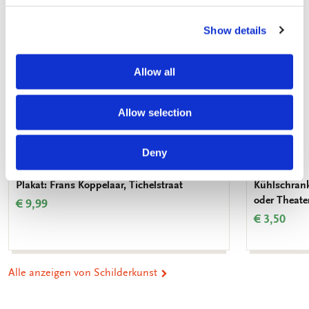
hinzufügen
Show details
Allow all
Allow selection
Deny
Plakat: Frans Koppelaar, Tichelstraat
Kühlschran
oder Theate
€ 9,99
€ 3,50
Alle anzeigen von Schilderkunst