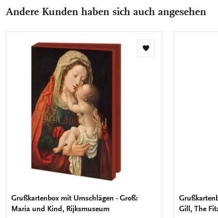
Andere Kunden haben sich auch angesehen
Zur
Wunschliste
hinzufügen
Grußkartenbox mit Umschlägen - Groß:
Grußkartenb
Maria und Kind, Rijksmuseum
Gill, The F