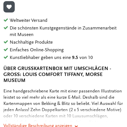
ZUR WUNSCHLISTE HINZUFÜGEN
Weltweiter Versand
Die schönsten Kunstgegenstände in Zusammenarbeit
mit Museen
Nachhaltige Produkte
Einfaches Online-Shopping
Kunstliebhaber geben uns eine
9.5
von 10
ÜBER GRUSSKARTENBOX MIT UMSCHLÄGEN - G
ROSS: LOUIS COMFORT TIFFANY, MORSE MU
SEUM
OMSCHRIJVING
Eine handgeschriebene Karte mit einer passenden Illustration
leistet so viel mehr als eine kurze E-Mail. Deshalb sind die
Kartenmappen von Bekking & Blitz so beliebt. Viel Auswahl für
jeden Anlass! Zehn Doppelkarten (2 x 5 verschiedene Motive)
oder 10 verschiedene Karten mit 10 Luxusumschlägen,
übersichtlich aufbewahrt in einer attraktiven Kartenmappe.
Vollständige Beschreibung anzeigen