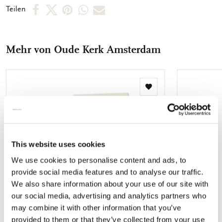
abgebildet. So können Sie schnell das Motiv, welches Sie
Per
Per
Per
Per
Per
Teilen
suchen, finden. Die Innenseite der Karten sind unbedruckt,
Facebook
X
Pinterest
WhatsApp
E-
sodass Sie genügend Raum für Ihre persönlichen Botschaften
vorfinden.
teilen
teilen
teilen
teilen
Mail
Mehr von Oude Kerk Amsterdam
teilen
Zur
Wunschliste
hinzufügen
This website uses cookies
We use cookies to personalise content and ads, to
provide social media features and to analyse our traffic.
We also share information about your use of our site with
our social media, advertising and analytics partners who
may combine it with other information that you’ve
provided to them or that they’ve collected from your use