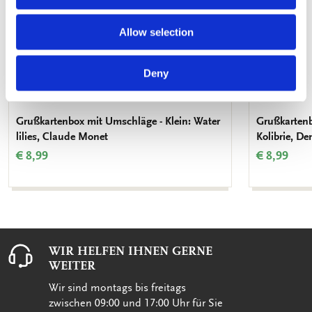
Allow selection
Deny
Grußkartenbox mit Umschläge - Klein: Water
Grußkartenb
lilies, Claude Monet
Kolibrie, De
€ 8,99
€ 8,99
WIR HELFEN IHNEN GERNE
WEITER
Wir sind montags bis freitags
zwischen 09:00 und 17:00 Uhr für Sie