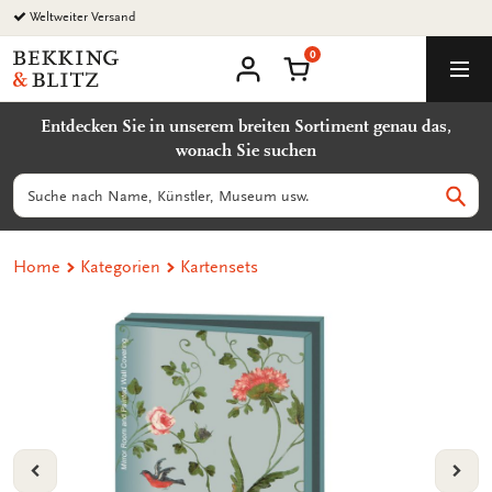
Zurück
Weltweiter Versand
zum
0
Inhalt
Bekking
Warenkorb
Men
&
Benutzerkonto
Blitz
Entdecken Sie in unserem breiten Sortiment genau das,
Uitgevers
wonach Sie suchen
B.V.
Suchen
Such
Home
Kategorien
Kartensets
VORIGE
VOL