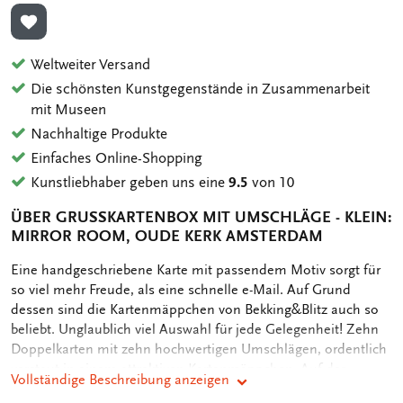
ZUR WUNSCHLISTE HINZUFÜGEN
Weltweiter Versand
Die schönsten Kunstgegenstände in Zusammenarbeit
mit Museen
Nachhaltige Produkte
Einfaches Online-Shopping
Kunstliebhaber geben uns eine
9.5
von 10
ÜBER GRUSSKARTENBOX MIT UMSCHLÄGE - KLEIN: M
IRROR ROOM, OUDE KERK AMSTERDAM
OMSCHRIJVING
Eine handgeschriebene Karte mit passendem Motiv sorgt für
so viel mehr Freude, als eine schnelle e-Mail. Auf Grund
dessen sind die Kartenmäppchen von Bekking&Blitz auch so
beliebt. Unglaublich viel Auswahl für jede Gelegenheit! Zehn
Doppelkarten mit zehn hochwertigen Umschlägen, ordentlich
verstaut in einem attraktiven Kartenmäppchen. Auf der
Vollständige Beschreibung anzeigen
Rückseite des Mäppchens sind die verschiedenen Motive