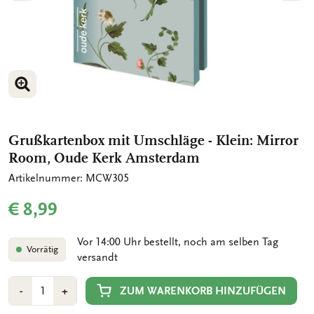
BILD VERGRÖSSERN
BILD VERGRÖSSERN
Grußkartenbox mit Umschläge - Klein: Mirror
Room, Oude Kerk Amsterdam
Artikelnummer: MCW305
€ 8,99
Vor 14:00 Uhr bestellt, noch am selben Tag
Vorrätig
versandt
Anzahl
Min
Plus
ZUM WARENKORB HINZUFÜGEN
-
+
1
1