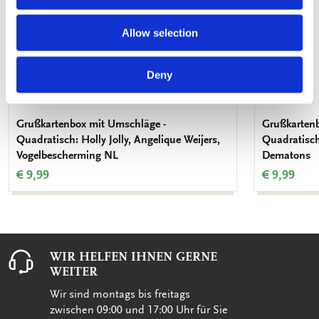
Allow selection
Deny
Grußkartenbox mit Umschläge -
Grußkartenb
Quadratisch: Holly Jolly, Angelique Weijers,
Quadratisch
Vogelbescherming NL
Dematons
€ 9,99
€ 9,99
WIR HELFEN IHNEN GERNE
WEITER
Wir sind montags bis freitags
zwischen 09:00 und 17:00 Uhr für Sie