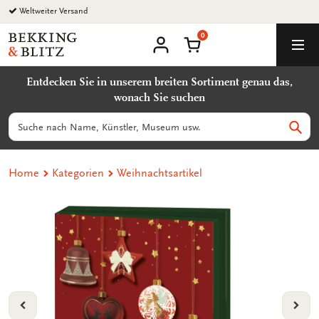
Zurück
Weltweiter Versand
zum
0
Inhalt
Bekking
Warenkorb
Men
&
Benutzerkonto
Blitz
Entdecken Sie in unserem breiten Sortiment genau das,
Uitgevers
wonach Sie suchen
B.V.
Suchen
Such
Home
Kategorien
Weihnachtsartikel
VORIGE
VOL