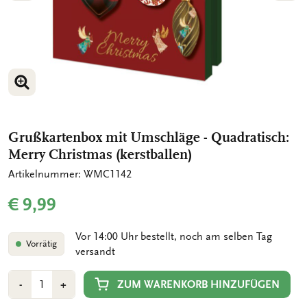
BILD VERGRÖSSERN
BILD VERGRÖSSERN
Grußkartenbox mit Umschläge - Quadratisch:
Merry Christmas (kerstballen)
Artikelnummer: WMC1142
€ 9,99
Vor 14:00 Uhr bestellt, noch am selben Tag
Vorrätig
versandt
Anzahl
Min
Plus
ZUM WARENKORB HINZUFÜGEN
-
+
1
1