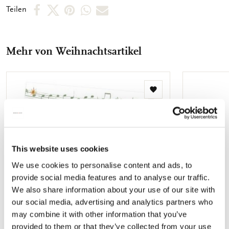
abgebildet. So können Sie schnell das Motiv, welches Sie
Per
Per
Per
Per
Per
Teilen
suchen, finden. Die Innenseite der Karten sind unbedruckt,
Facebook
X
Pinterest
WhatsApp
E-
sodass Sie genügend Raum für Ihre persönlichen Botschaften
vorfinden.
teilen
teilen
teilen
teilen
Mail
Mehr von Weihnachtsartikel
teilen
Zur
Wunschliste
hinzufügen
This website uses cookies
We use cookies to personalise content and ads, to
provide social media features and to analyse our traffic.
We also share information about your use of our site with
our social media, advertising and analytics partners who
may combine it with other information that you’ve
provided to them or that they’ve collected from your use