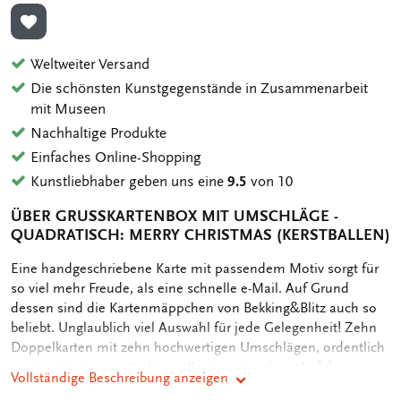
ZUR WUNSCHLISTE HINZUFÜGEN
Weltweiter Versand
Die schönsten Kunstgegenstände in Zusammenarbeit
mit Museen
Nachhaltige Produkte
Einfaches Online-Shopping
Kunstliebhaber geben uns eine
9.5
von 10
ÜBER GRUSSKARTENBOX MIT UMSCHLÄGE - Q
UADRATISCH: MERRY CHRISTMAS (KERSTBALLEN)
OMSCHRIJVING
Eine handgeschriebene Karte mit passendem Motiv sorgt für
so viel mehr Freude, als eine schnelle e-Mail. Auf Grund
dessen sind die Kartenmäppchen von Bekking&Blitz auch so
beliebt. Unglaublich viel Auswahl für jede Gelegenheit! Zehn
Doppelkarten mit zehn hochwertigen Umschlägen, ordentlich
verstaut in einem attraktiven Kartenmäppchen. Auf der
Vollständige Beschreibung anzeigen
Rückseite des Mäppchens sind die verschiedenen Motive