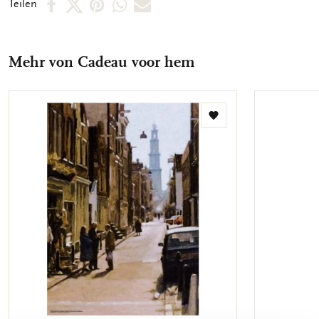
Per
Per
Per
Per
Per
Teilen
Facebook
X
Pinterest
WhatsApp
E-
teilen
teilen
teilen
teilen
Mail
Mehr von Cadeau voor hem
teilen
Zur
Wunschliste
hinzufügen