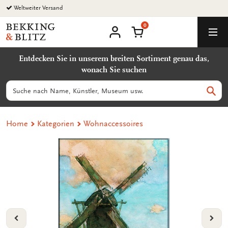
Zurück
zum
0
Inhalt
Bekking
Warenkorb
Men
&
Benutzerkonto
Blitz
Entdecken Sie in unserem breiten Sortiment genau das,
Uitgevers
wonach Sie suchen
B.V.
Suchen
Such
Home
Kategorien
Wohnaccessoires
VORIGE
VOL