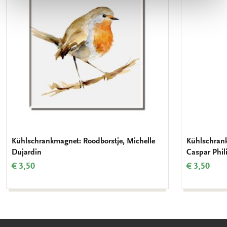
hinzufügen
Kühlschrankmagnet: Roodborstje, Michelle
Kühlschran
Dujardin
Caspar Phil
€ 3,50
€ 3,50