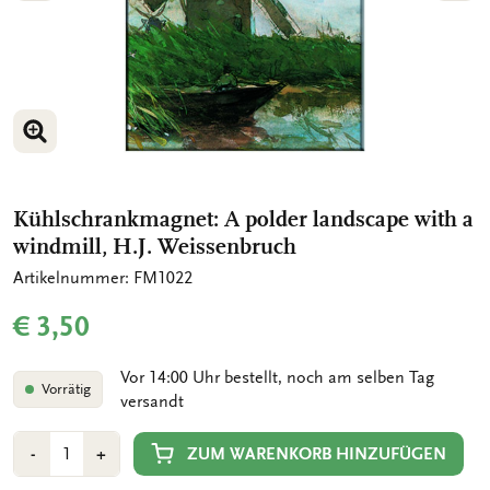
BILD VERGRÖSSERN
BILD VERGRÖSSERN
Kühlschrankmagnet: A polder landscape with a
windmill, H.J. Weissenbruch
Artikelnummer: FM1022
€ 3,50
Vor 14:00 Uhr bestellt, noch am selben Tag
Vorrätig
versandt
Anzahl
Min
Plus
ZUM WARENKORB HINZUFÜGEN
-
+
1
1