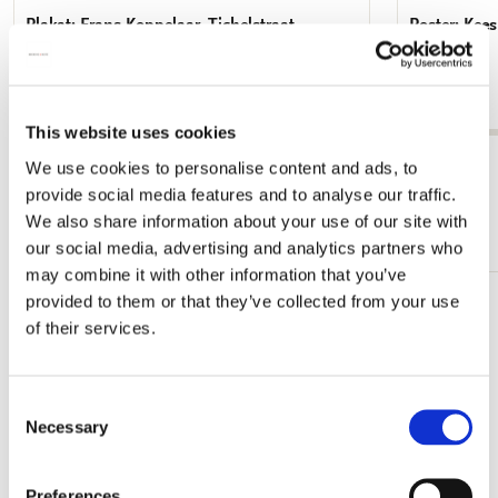
Plakat: Frans Koppelaar, Tichelstraat
Poster: Kee
des Kanals
€ 9,99
€ 9,99
This website uses cookies
Alle anzeigen von Cadeau voor hem
We use cookies to personalise content and ads, to
provide social media features and to analyse our traffic.
We also share information about your use of our site with
Mehr von Schilderkunst
our social media, advertising and analytics partners who
may combine it with other information that you’ve
provided to them or that they’ve collected from your use
Zur
of their services.
Wunschliste
hinzufügen
Consent
Necessary
Selection
Preferences