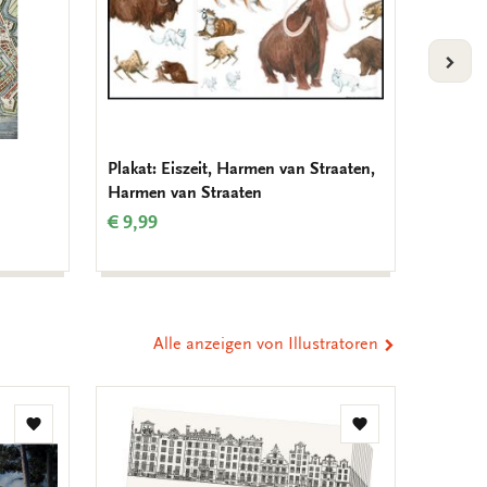
VOLG
Plakat: Eiszeit, Harmen van Straaten,
Geburt
Harmen van Straaten
Krolle
€ 9,99
€ 9,99
Alle anzeigen von Illustratoren
Zur
Zur
Wunschliste
Wunschliste
hinzufügen
hinzufügen