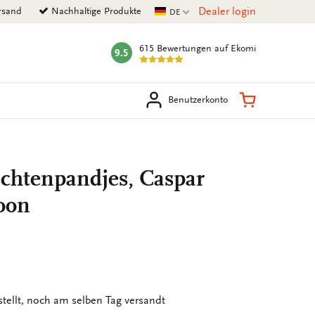
Aktuelle Sprache
Dealer login
rsand
Nachhaltige Produkte
DE
615 Bewertungen
auf Ekomi
9.5
mark:
en
Warenkorb
Benutzerkonto
achtenpandjes, Caspar
zoon
stellt, noch am selben Tag versandt