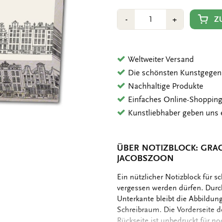
Anzahl
Min
Plus
Z
-
+
1
1
Weltweiter Versand
Die schönsten Kunstgegen
Nachhaltige Produkte
Einfaches Online-Shoppin
Kunstliebhaber geben uns 
ÜBER NOTIZBLOCK: GRAC
JACOBSZOON
OMSCHRIJVING
Ein nützlicher Notizblock für s
vergessen werden dürfen. Durc
Unterkante bleibt die Abbildung
Schreibraum. Die Vorderseite de
Rückseite ist unbedruckt für n