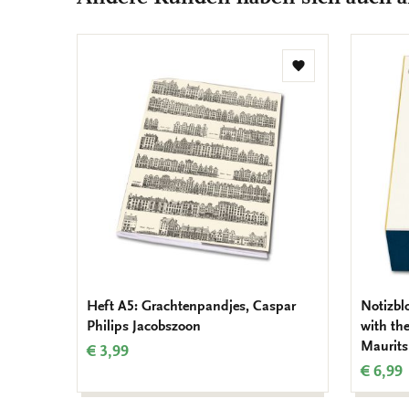
Zur
Wunschliste
hinzufügen
Heft A5: Grachtenpandjes, Caspar
Notizblo
Philips Jacobszoon
with the
Maurits
€ 3,99
€ 6,99