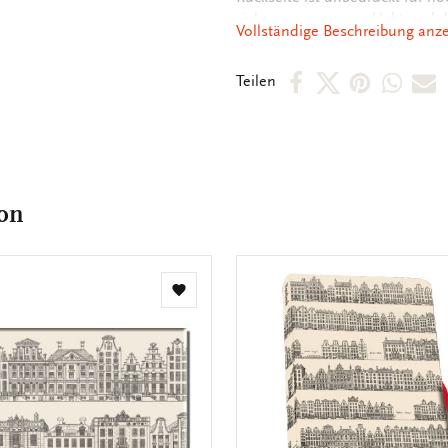
sicher zusammengeklebt und do
Vollständige Beschreibung anz
Per
Per
Per
Per
P
Teilen
Facebook
X
Pintere
Wha
E
teilen
teilen
teilen
teile
M
t
oon
Zur
Wunschliste
hinzufügen