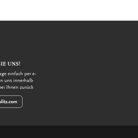
IE UNS!
age einfach per e-
en uns innerhalb
bei Ihnen zurück
litz.com