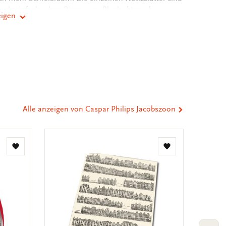
ch einfach, ohne Risse, vom Block abtrennbar.
eigen
er
st
tsApp
-
n
ail
eilen
Alle anzeigen von Caspar Philips Jacobszoon
Zur
Zur
Wunschliste
Wunschliste
hinzufügen
hinzufügen