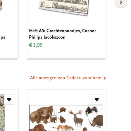
VOLG
Heft A5: Grachtenpandjes, Caspar
Grußka
ips
Philips Jacobszoon
Quadra
Caspar
€ 3,99
€ 9,99
Alle anzeigen von Cadeau voor hem
Zur
Zur
Wunschliste
Wunschliste
hinzufügen
hinzufügen