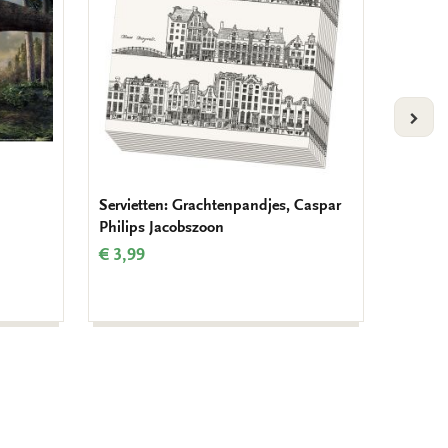
VOLG
Servietten: Grachtenpandjes, Caspar
Kühlsc
Philips Jacobszoon
Klimt
€ 3,99
€ 3,50