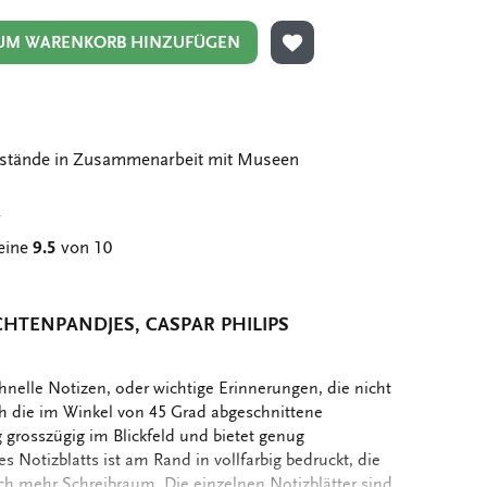
UM WARENKORB HINZUFÜGEN
ZUR WUNSCHLISTE HIN
stände in Zusammenarbeit mit Museen
g
eine
9.5
von 10
HTENPANDJES, CASPAR PHILIPS
chnelle Notizen, oder wichtige Erinnerungen, die nicht
h die im Winkel von 45 Grad abgeschnittene
 grosszügig im Blickfeld und bietet genug
s Notizblatts ist am Rand in vollfarbig bedruckt, die
och mehr Schreibraum. Die einzelnen Notizblätter sind