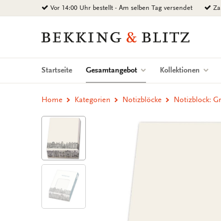
Zurück
Vor 14:00 Uhr bestellt - Am selben Tag versendet
Zah
zum
Inhalt
Bekking
&
Blitz
Uitgevers
(current)
Startseite
Gesamtangebot
Kollektionen
B.V.
Home
Kategorien
Notizblöcke
Notizblock: G