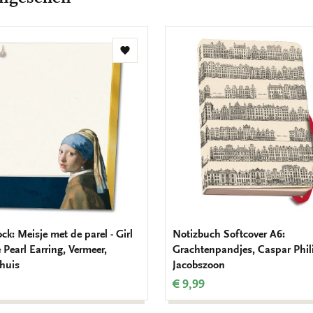
Zur
Wunschliste
hinzufügen
ck: Meisje met de parel - Girl
Notizbuch Softcover A6:
 Pearl Earring, Vermeer,
Grachtenpandjes, Caspar Phil
huis
Jacobszoon
€ 9,99