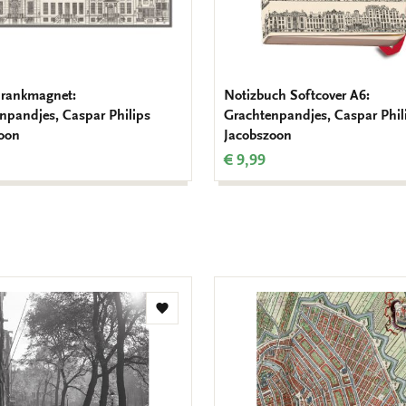
hrankmagnet:
Notizbuch Softcover A6:
npandjes, Caspar Philips
Grachtenpandjes, Caspar Phil
oon
Jacobszoon
€ 9,99
Zur
Wunschliste
hinzufügen