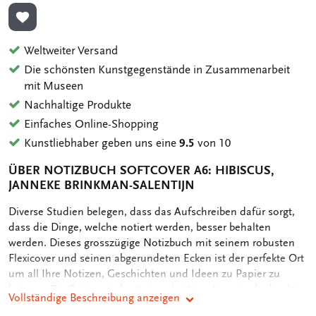
ZUR WUNSCHLISTE HINZUFÜGEN
Weltweiter Versand
Die schönsten Kunstgegenstände in Zusammenarbeit
mit Museen
Nachhaltige Produkte
Einfaches Online-Shopping
Kunstliebhaber geben uns eine
9.5
von 10
ÜBER NOTIZBUCH SOFTCOVER A6: HIBISCUS,
JANNEKE BRINKMAN-SALENTIJN
OMSCHRIJVING
Diverse Studien belegen, dass das Aufschreiben dafür sorgt,
dass die Dinge, welche notiert werden, besser behalten
werden. Dieses grosszügige Notizbuch mit seinem robusten
Flexicover und seinen abgerundeten Ecken ist der perfekte Ort
um all Ihre Notizen, Geschichten und Ideen zu Papier zu
bringen. Die Seiten sind mit einer leichten Lineatur bedruckt.
Vollständige Beschreibung anzeigen
Das Notizbuch beinhaltet zudem noch rückseitig ein