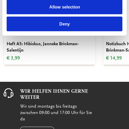
Allow selection
Deny
Heft A5: Hibiskus, Janneke Brinkman-
Notizbuch H
Salentijn
Brinkman-Sa
€ 3,99
€ 14,99
WIR HELFEN IHNEN GERNE
WEITER
Wir sind montags bis freitags
zwischen 09:00 und 17:00 Uhr für Sie
da