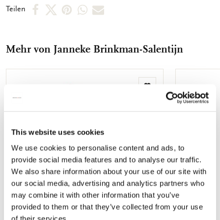
praktisches Aufbewahrungsfach z.B. für Visitenkarten.
Per
Per
Per
Per
Per
Teilen
Facebook
X
Pinterest
WhatsApp
E-
teilen
teilen
teilen
teilen
Mail
Mehr von Janneke Brinkman-Salentijn
teilen
Zur
Wunschliste
hinzufügen
This website uses cookies
We use cookies to personalise content and ads, to
provide social media features and to analyse our traffic.
We also share information about your use of our site with
our social media, advertising and analytics partners who
may combine it with other information that you’ve
provided to them or that they’ve collected from your use
of their services.