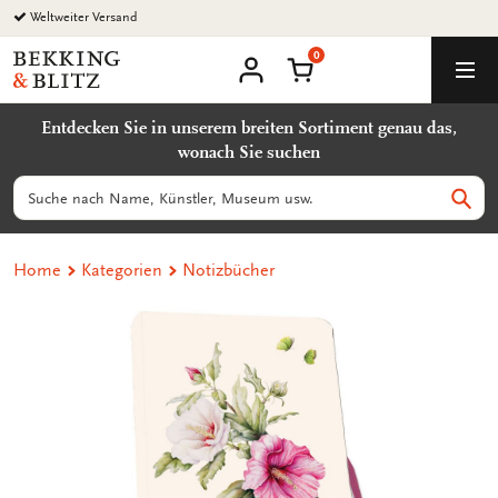
Zurück
Weltweiter Versand
zum
0
Inhalt
Bekking
Warenkorb
Men
&
Benutzerkonto
Blitz
Entdecken Sie in unserem breiten Sortiment genau das,
Uitgevers
wonach Sie suchen
B.V.
Suchen
Such
Home
Kategorien
Notizbücher