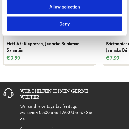
Allow selection
Deny
Heft A5: Klaprozen, Janneke Brinkman-
Briefpapier
Salentijn
Janneke Bri
€ 3,99
€ 7,99
WIR HELFEN IHNEN GERNE
WEITER
Wir sind montags bis freitags
zwischen 09:00 und 17:00 Uhr für Sie
da