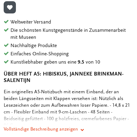
ZUR WUNSCHLISTE HINZUFÜGEN
Weltweiter Versand
Die schönsten Kunstgegenstände in Zusammenarbeit
mit Museen
Nachhaltige Produkte
Einfaches Online-Shopping
Kunstliebhaber geben uns eine
9.5
von 10
ÜBER HEFT A5: HIBISKUS, JANNEKE BRINKMAN-
SALENTIJN
OMSCHRIJVING
Ein originelles A5-Notizbuch mit einem Einband, der an
beiden Längsseiten mit Klappen versehen ist: Nützlich als
Lesezeichen oder zum Aufbewahren loser Papiere. - 14,8 x 21
cm - Flexibler Einband mit 9-cm-Laschen - 48 Seiten -
Beidseitig gefüttert - 100 g holzfreies, cremefarbenes Papier -
86 Gramm
Vollständige Beschreibung anzeigen