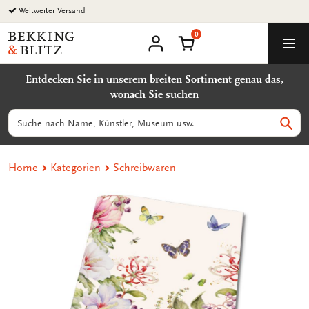
Zurück
Weltweiter Versand
zum
0
Inhalt
Bekking
Warenkorb
Men
&
Benutzerkonto
Blitz
Entdecken Sie in unserem breiten Sortiment genau das,
Uitgevers
wonach Sie suchen
B.V.
Suchen
Such
Home
Kategorien
Schreibwaren