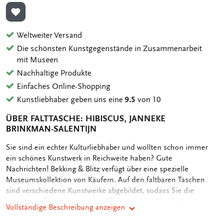
ZUR WUNSCHLISTE HINZUFÜGEN
Weltweiter Versand
Die schönsten Kunstgegenstände in Zusammenarbeit
mit Museen
Nachhaltige Produkte
Einfaches Online-Shopping
Kunstliebhaber geben uns eine
9.5
von 10
ÜBER FALTTASCHE: HIBISCUS, JANNEKE
BRINKMAN-SALENTIJN
OMSCHRIJVING
Sie sind ein echter Kulturliebhaber und wollten schon immer
ein schönes Kunstwerk in Reichweite haben? Gute
Nachrichten! Bekking & Blitz verfügt über eine spezielle
Museumskollektion von Käufern. Auf den faltbaren Taschen
sind verschiedene Kunstwerke abgebildet, sodass Sie die
schönsten Gemälde immer griffbereit haben. Die Falttasche
Vollständige Beschreibung anzeigen
von Bekking & Blitz wiegt nur 72 Gramm und ist faltbar, sodass