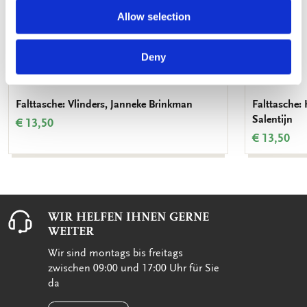
Allow selection
Deny
Falttasche: Vlinders, Janneke Brinkman
Falttasche:
Salentijn
€ 13,50
€ 13,50
WIR HELFEN IHNEN GERNE
WEITER
Wir sind montags bis freitags
zwischen 09:00 und 17:00 Uhr für Sie
da