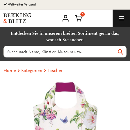
Zurück
Weltweiter Versand
zum
0
Inhalt
Bekking
Warenkorb
Men
&
Benutzerkonto
Blitz
Entdecken Sie in unserem breiten Sortiment genau das,
Uitgevers
wonach Sie suchen
B.V.
Suchen
Such
Home
Kategorien
Taschen