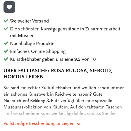
ZUR WUNSCHLISTE HINZUFÜGEN
Weltweiter Versand
Die schönsten Kunstgegenstände in Zusammenarbeit
mit Museen
Nachhaltige Produkte
Einfaches Online-Shopping
Kunstliebhaber geben uns eine
9.5
von 10
ÜBER FALTTASCHE: ROSA RUGOSA, SIEBOLD,
HORTUS LEIDEN
OMSCHRIJVING
Sie sind ein echter Kulturliebhaber und wollten schon immer
ein schönes Kunstwerk in Reichweite haben? Gute
Nachrichten! Bekking & Blitz verfügt über eine spezielle
Museumskollektion von Käufern. Auf den faltbaren Taschen
sind verschiedene Kunstwerke abgebildet, sodass Sie die
schönsten Gemälde immer griffbereit haben. Die Falttasche
Vollständige Beschreibung anzeigen
von Bekking & Blitz wiegt nur 72 Gramm und ist faltbar, sodass