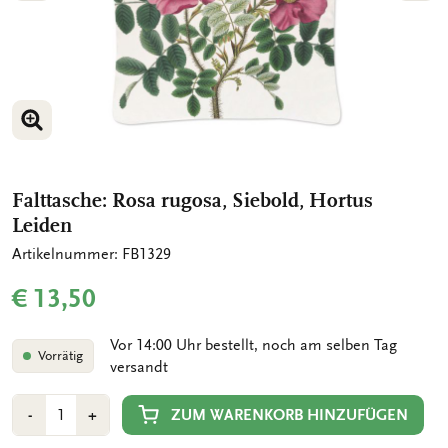
BILD VERGRÖSSERN
BILD VERGRÖSSERN
Falttasche: Rosa rugosa, Siebold, Hortus
Leiden
Artikelnummer: FB1329
€ 13,50
Vor 14:00 Uhr bestellt, noch am selben Tag
Vorrätig
versandt
Anzahl
Min
Plus
ZUM WARENKORB HINZUFÜGEN
-
+
1
1