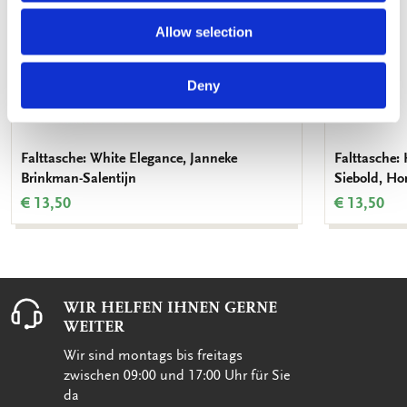
Allow selection
Deny
Falttasche: White Elegance, Janneke
Falttasche:
Brinkman-Salentijn
Siebold, Ho
€ 13,50
€ 13,50
WIR HELFEN IHNEN GERNE
WEITER
Wir sind montags bis freitags
zwischen 09:00 und 17:00 Uhr für Sie
da