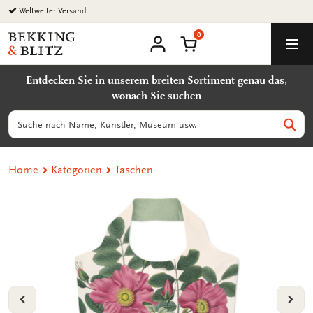
Zurück
Weltweiter Versand
zum
0
Inhalt
Bekking
Warenkorb
Men
&
Benutzerkonto
Blitz
Entdecken Sie in unserem breiten Sortiment genau das,
Uitgevers
wonach Sie suchen
B.V.
Suchen
Such
Home
Kategorien
Taschen
VORIGE
VOL